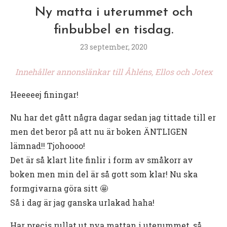
Ny matta i uterummet och
finbubbel en tisdag.
23 september, 2020
Innehåller annonslänkar till Åhléns, Ellos och Jotex
Heeeeej finingar!
Nu har det gått några dagar sedan jag tittade till er
men det beror på att nu är boken ÄNTLIGEN
lämnad!! Tjohoooo!
Det är så klart lite finlir i form av småkorr av
boken men min del är så gott som klar! Nu ska
formgivarna göra sitt 🤩
Så i dag är jag ganska urlakad haha!
Har precis rullat ut nya mattan i uterummet, så