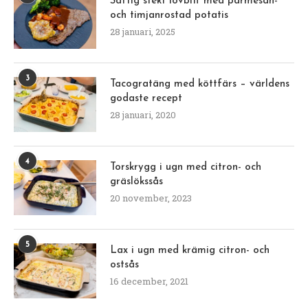
Saftig stekt lövbiff med parmesan-
och timjanrostad potatis
28 januari, 2025
3
Tacogratäng med köttfärs – världens
godaste recept
28 januari, 2020
4
Torskrygg i ugn med citron- och
gräslökssås
20 november, 2023
5
Lax i ugn med krämig citron- och
ostsås
16 december, 2021