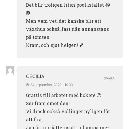
Det blir troligen liten pool istället 😂
🙈
Men vem vet, det kanske blir ett
växthus också, fast nån annanstans
på tomten.
Kram, och njut helgen! 💕
CECILIA
SVARA
24 september, 2020 - 10:33
Grattis till arbetet med boken! 🙂
Ser fram emot den!
Vi drack också Bollinger nyligen för
att fira.
Jag är inte jätteinsatt i champagne-