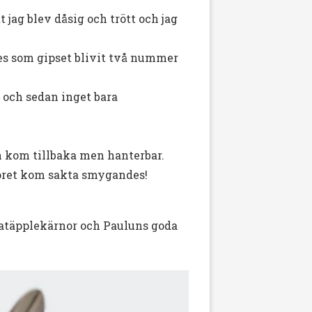
jag blev dåsig och trött och jag
des som gipset blivit två nummer
 och sedan inget bara
n kom tillbaka men hanterbar.
möret kom sakta smygandes!
anatäpplekärnor och Pauluns goda