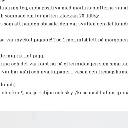
indring tog, enda positiva med morfintabletterna var att 
h somnade om för natten klockan 20 🙋🏻‍♀️😅
es som att handen stasade, den var svullen och det kän
ag var mycket piggare! Tog 1 morfintablett på morgonen
e mig riktigt pigg.
ndring och det var först nu på eftermiddagen som smärta
 var här igår) och nya tulpaner i vasen och fredagshu
 lunch)
 charken!), majjo + dijon och skyr/keso med hallon, gr