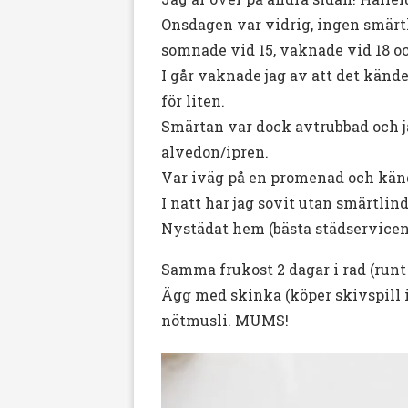
Onsdagen var vidrig, ingen smärtl
somnade vid 15, vaknade vid 18 oc
I går vaknade jag av att det känd
för liten.
Smärtan var dock avtrubbad och j
alvedon/ipren.
Var iväg på en promenad och känd
I natt har jag sovit utan smärtli
Nystädat hem (bästa städservicen
Samma frukost 2 dagar i rad (runt
Ägg med skinka (köper skivspill i
nötmusli. MUMS!