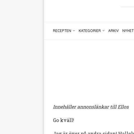
RECEPTEN
KATEGORIER
ARKIV
NYHET
Innehåller annonslänkar till Ellos
Go kväll!
Jag är över på andra sidan! Hallelu