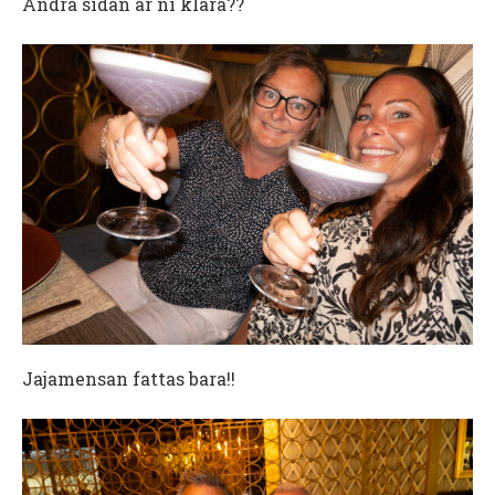
Andra sidan är ni klara??
Jajamensan fattas bara!!