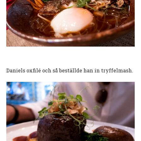
Daniels oxfilé och så beställde han in tryffelmash.