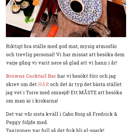
Riktigt bra ställe med god mat, mysig atmosfär
och trevlig personal! Vi har missat att besöka dem
varje gång vi varit nere så glad att vi hann i år!
Browns Cocktail Bar
har vi besökt förr och jag
skrev om det
HÄR
och det är typ det bästa stället
jag vet i Torre med omnejd! Ett MÅSTE att besöka
om man är i krokarna!
Det var vår sista kväll i Cabo Roig så Fredrick &
Peggy följde med.
Taxizonen var full så det fick bli el-spark!