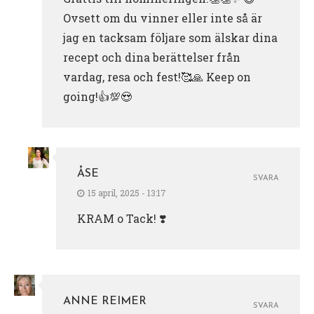
Ovsett om du vinner eller inte så är
jag en tacksam följare som älskar dina
recept och dina berättelser från
vardag, resa och fest!🥰🙏 Keep on
going!👍💯😍
ÅSE
SVARA
15 april, 2025 - 13:17
KRAM o Tack! ❣️
ANNE REIMER
SVARA