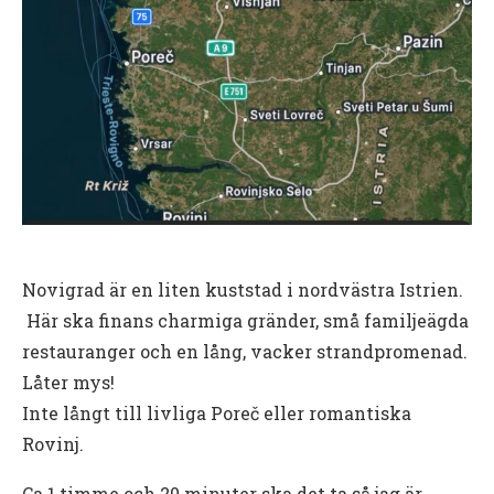
Novigrad är en liten kuststad i nordvästra Istrien.
Här ska finans charmiga gränder, små familjeägda
restauranger och en lång, vacker strandpromenad.
Låter mys!
Inte långt till livliga Poreč eller romantiska
Rovinj.
Ca 1 timme och 20 minuter ska det ta så jag är