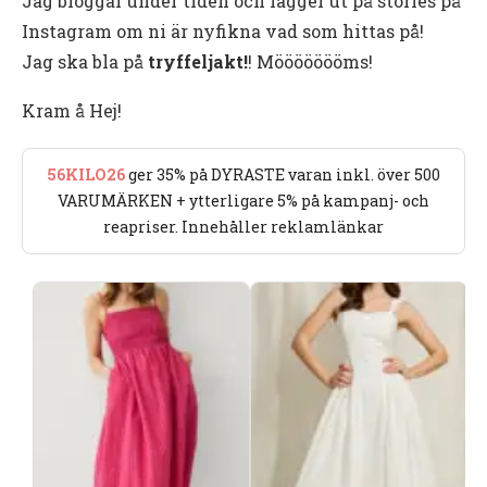
Jag bloggar under tiden och lägger ut på stories på
Instagram om ni är nyfikna vad som hittas på!
Jag ska bla på
tryffeljakt!
! Möööööööms!
Kram å Hej!
56KILO26
ger 35% på DYRASTE varan inkl. över 500
VARUMÄRKEN + ytterligare 5% på kampanj- och
reapriser. Innehåller reklamlänkar