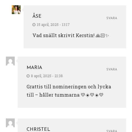
ÅSE
SVARA
15 april, 2025 - 13:17
Vad snällt skrivit Kerstin! 🙏🏻✨
MARIA
SVARA
8 april, 2025 - 21:38
Grattis till nomineringen och lycka
till – håller tummarna 💛☀️💛☀️💛
CHRISTEL
SVARA