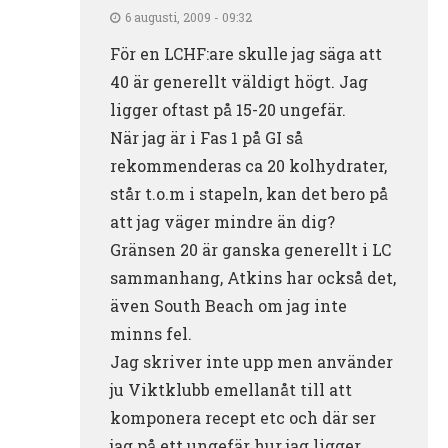
6 augusti, 2009 - 09:32
För en LCHF:are skulle jag säga att
40 är generellt väldigt högt. Jag
ligger oftast på 15-20 ungefär.
När jag är i Fas 1 på GI så
rekommenderas ca 20 kolhydrater,
står t.o.m i stapeln, kan det bero på
att jag väger mindre än dig?
Gränsen 20 är ganska generellt i LC
sammanhang, Atkins har också det,
även South Beach om jag inte
minns fel.
Jag skriver inte upp men använder
ju Viktklubb emellanåt till att
komponera recept etc och där ser
jag på ett ungefär hur jag ligger