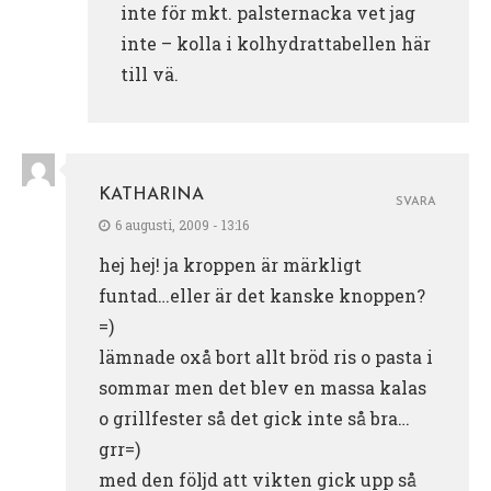
inte för mkt. palsternacka vet jag
inte – kolla i kolhydrattabellen här
till vä.
KATHARINA
SVARA
6 augusti, 2009 - 13:16
hej hej! ja kroppen är märkligt
funtad…eller är det kanske knoppen?
=)
lämnade oxå bort allt bröd ris o pasta i
sommar men det blev en massa kalas
o grillfester så det gick inte så bra…
grr=)
med den följd att vikten gick upp så