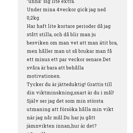
”unna” sig lite extra.
Under mina 4veckor gick jag ned
0,2kg.
Har haft lite kortare perioder då jag
stått stilla, och då blir man ju
besviken om man vet att man ätit bra,
men håller man ut så brukar man få
ett minus ett par veckor senare.Det
svåra är bara att behålla
motivationen.
Tycker du är jätteduktig! Grattis till
din viktminskning,snart är du i mål!
Själv ser jag det som min största
utmaning att försöka hålla min vikt
när jag når mål.Du har ju gått
jämnvikten innan,hur är det?