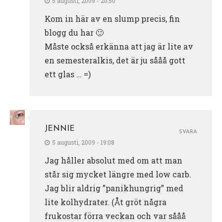
5 augusti, 2009 - 20:50
Kom in här av en slump precis, fin
blogg du har 🙂
Måste också erkänna att jag är lite av
en semesteralkis, det är ju sååå gott
ett glas … =)
JENNIE
SVARA
5 augusti, 2009 - 19:08
Jag håller absolut med om att man
står sig mycket längre med low carb.
Jag blir aldrig ”panikhungrig” med
lite kolhydrater. (Åt gröt några
frukostar förra veckan och var sååå