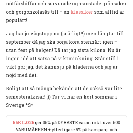
nötfärsbiffar och serverade ugnsrostade grönsaker
och gorgonzolasås till – en
klassiker
som alltid är
populärt!
Jag har ju vågstopp nu (ja ärligt!!) men längtar till
september då jag ska börja köra stenhårt igen –
utan fest på helgen! Då tar jag sista kilona! Nu är
ingen idé att satsa på viktminkning. Står still i
vikt gör jag, det känns ju på kläderna och jag är
nöjd med det.
Roligt att så många bekände att de också var lite
semesteralkisar! ;)) Tur vi har en kort sommar i
Sverige *S*
56KILO26
ger 35% på DYRASTE varan inkl. över 500
VARUMÄRKEN + ytterligare 5% på kampanj- och