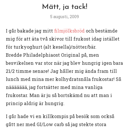
Mätt, ja tack!
5 augusti, 2009
I går bakade jag mitt
filmjölksbröd
och bestämde
mig för att äta två skivor till frukost idag istället
för turkyoghurt (alt kesella)/nötter/bär.
Bredde Philadelphiaost Original på, men
besvikelsen var stor när jag blev hungrig igen bara
21/2 timme senare! Jag håller mig ända fram till
lunch med mina mer kolhydratsnåla frukostar! Så
näääääää, jag fortsätter med mina vanliga
frukostar. Man är ju så bortskämd nu att man i
princip aldrig är hungrig.
I går hade vi en killkompis på besök som också
gått ner med GI/Low carb så jag stekte stora