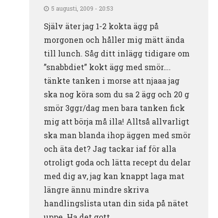
5 augusti, 2009 - 20:53
Själv äter jag 1-2 kokta ägg på
morgonen och håller mig mätt ända
till lunch. Såg ditt inlägg tidigare om
”snabbdiet” kokt ägg med smör….
tänkte tanken i morse att njaaa jag
ska nog köra som du sa 2 ägg och 20 g
smör 3ggr/dag men bara tanken fick
mig att börja må illa! Alltså allvarligt
ska man blanda ihop äggen med smör
och äta det? Jag tackar iaf för alla
otroligt goda och lätta recept du delar
med dig av, jag kan knappt laga mat
längre ännu mindre skriva
handlingslista utan din sida på nätet
uppe. Ha det gott.