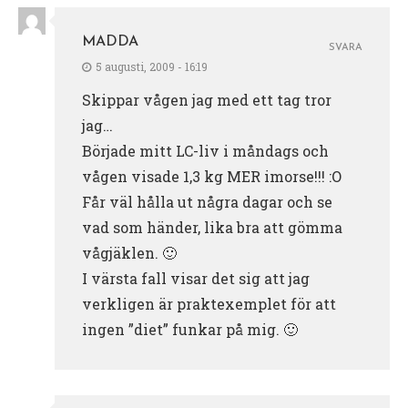
MADDA
SVARA
5 augusti, 2009 - 16:19
Skippar vågen jag med ett tag tror
jag…
Började mitt LC-liv i måndags och
vågen visade 1,3 kg MER imorse!!! :O
Får väl hålla ut några dagar och se
vad som händer, lika bra att gömma
vågjäklen. 🙂
I värsta fall visar det sig att jag
verkligen är praktexemplet för att
ingen ”diet” funkar på mig. 🙂