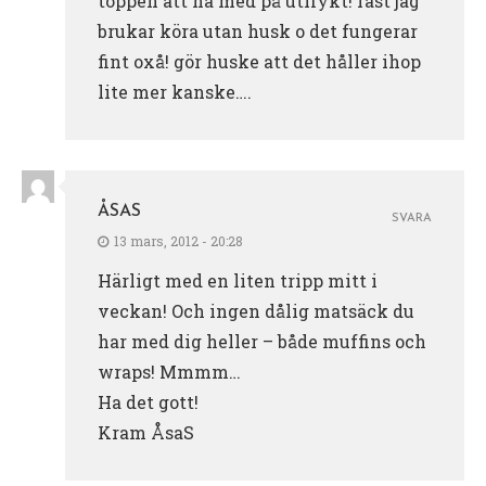
toppen att ha med på utflykt! fast jag
brukar köra utan husk o det fungerar
fint oxå! gör huske att det håller ihop
lite mer kanske….
ÅSAS
SVARA
13 mars, 2012 - 20:28
Härligt med en liten tripp mitt i
veckan! Och ingen dålig matsäck du
har med dig heller – både muffins och
wraps! Mmmm…
Ha det gott!
Kram ÅsaS