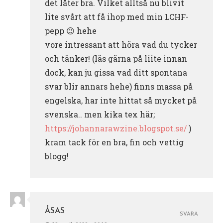
det låter bra. Vilket alltså nu blivit
lite svårt att få ihop med min LCHF-
pepp 😉 hehe
vore intressant att höra vad du tycker
och tänker! (läs gärna på liite innan
dock, kan ju gissa vad ditt spontana
svar blir annars hehe) finns massa på
engelska, har inte hittat så mycket på
svenska.. men kika tex här;
https://johannarawzine.blogspot.se/
)
kram tack för en bra, fin och vettig
blogg!
ÅSAS
SVARA