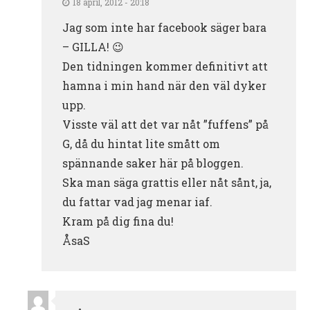
18 april, 2012 - 20:18
Jag som inte har facebook säger bara
– GILLA! 😉
Den tidningen kommer definitivt att
hamna i min hand när den väl dyker
upp.
Visste väl att det var nåt ”fuffens” på
G, då du hintat lite smått om
spännande saker här på bloggen.
Ska man säga grattis eller nåt sånt, ja,
du fattar vad jag menar iaf.
Kram på dig fina du!
ÅsaS