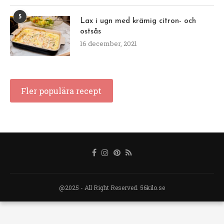
5
Lax i ugn med krämig citron- och
ostsås
16 december, 2021
Fler populära recept
@2025 - All Right Reserved. 56kilo.se