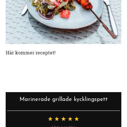
Här kommer receptet!
Marinerade grillade kycklingspett
1
2
3
4
5
stjärna
stjärnor
stjärnor
stjärnor
stjärnor