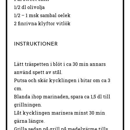
1/2
dl olivolja
1/2
– 1 msk sambal oelek
2
finrivna klyftor vitlök
INSTRUKTIONER
Lätt träspetten i blöt i ca 30 min annars
använd spett av stål.
Putsa och skär kycklingen i bitar om ca 3
cm.
Blanda ihop marinaden, spara ca 1,5 dl till
grillningen.
Låt kycklingen marinera minst 30 min
gärna längre.
Grilla sedan på grill på medelvärme tills