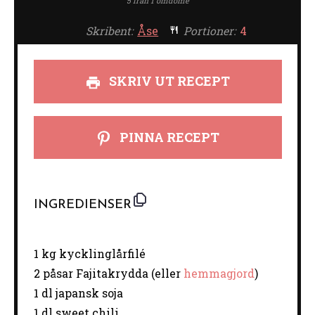
5
från
1
omdöme
Skribent:
Åse
Portioner:
4
SKRIV UT RECEPT
PINNA RECEPT
INGREDIENSER
1
kg kycklinglårfilé
2
påsar Fajitakrydda (eller
hemmagjord
)
1
dl japansk soja
1
dl sweet chili