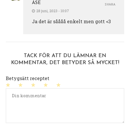
ÅSE
SVARA
28 juni, 2023 - 10:07
Ja det är såååå enkelt men gott <3
TACK FÖR ATT DU LÄMNAR EN
KOMMENTAR, DET BETYDER SÅ MYCKET!
Betygsätt receptet
1
2
3
4
5
stjärna
stjärnor
stjärnor
stjärnor
stjärnor