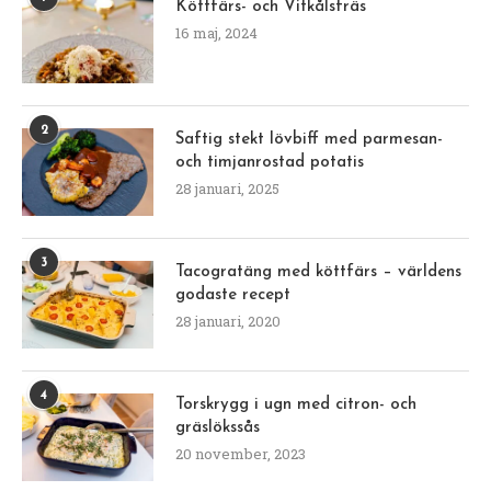
Köttfärs- och Vitkålsfräs
16 maj, 2024
2
Saftig stekt lövbiff med parmesan-
och timjanrostad potatis
28 januari, 2025
3
Tacogratäng med köttfärs – världens
godaste recept
28 januari, 2020
4
Torskrygg i ugn med citron- och
gräslökssås
20 november, 2023