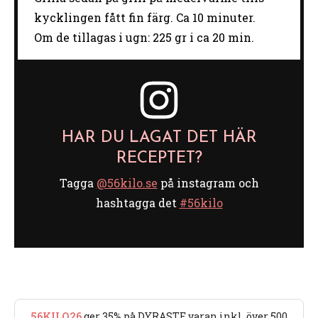
kycklingen fått fin färg. Ca 10 minuter.
Om de tillagas i ugn: 225 gr i ca 20 min.
HAR DU LAGAT DET HÄR
RECEPTET?
Tagga
@56kilo.se
på instagram och
hashtagga det
#56kilo
56KILO26
ger 35% på DYRASTE varan inkl. över 500