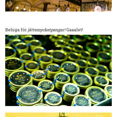
Beluga för
jättemycketpengar!
Gaaalet!