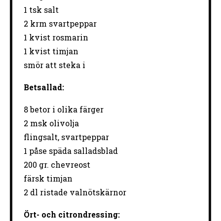
1
tsk salt
2
krm svartpeppar
1
kvist rosmarin
1
kvist timjan
smör att steka i
Betsallad:
8
betor i olika färger
2
msk olivolja
flingsalt, svartpeppar
1
påse späda salladsblad
200
gr. chevreost
färsk timjan
2
dl ristade valnötskärnor
Ört- och citrondressing: