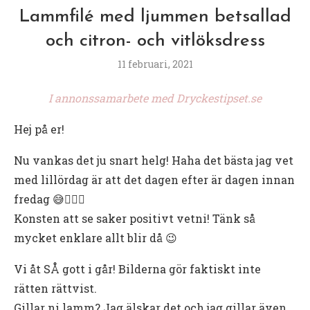
Lammfilé med ljummen betsallad
och citron- och vitlöksdress
11 februari, 2021
I annonssamarbete med Dryckestipset.se
Hej på er!
Nu vankas det ju snart helg! Haha det bästa jag vet
med lillördag är att det dagen efter är dagen innan
fredag 😅🙋🏻‍♀️
Konsten att se saker positivt vetni! Tänk så
mycket enklare allt blir då 😉
Vi åt SÅ gott i går! Bilderna gör faktiskt inte
rätten rättvist.
Gillar ni lamm? Jag älskar det och jag gillar även