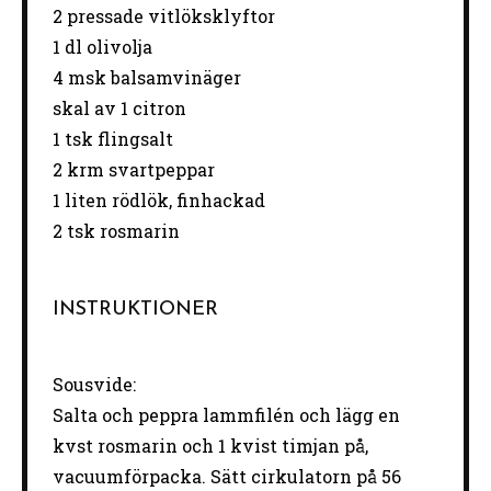
2
pressade vitlöksklyftor
1
dl olivolja
4
msk balsamvinäger
skal av
1
citron
1
tsk flingsalt
2
krm svartpeppar
1
liten rödlök, finhackad
2
tsk rosmarin
INSTRUKTIONER
Sousvide:
Salta och peppra lammfilén och lägg en
kvst rosmarin och 1 kvist timjan på,
vacuumförpacka. Sätt cirkulatorn på 56