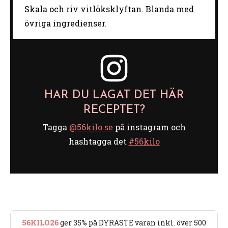
Skala och riv vitlöksklyftan. Blanda med
övriga ingredienser.
HAR DU LAGAT DET HÄR
RECEPTET?
Tagga
@56kilo.se
på instagram och
hashtagga det
#56kilo
56KILO26
ger 35% på DYRASTE varan inkl. över 500