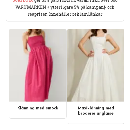
56KILO26
ger 35% på DYRASTE varan inkl. över 500
VARUMÄRKEN + ytterligare 5% på kampanj- och
reapriser. Innehåller reklamlänkar
Klänning med smock
Maxiklänning med
broderie anglaise