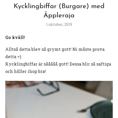
Kycklingbiffar (Burgare) med
Äppleraja
1 oktober, 2019
Go kväll!
Alltså detta blev så grymt gott! Ni måste prova
detta =)
Kycklingbiffar är sååååå gott! Dessa blir så saftiga
och håller ihop bra!