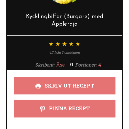
Kycklingbiffar (Burgare) med
Äppleraja
1
2
3
4
5
stjärna
stjärnor
stjärnor
stjärnor
stjärnor
4.7
från
3
omdömen
Skribent:
Åse
Portioner:
4
SKRIV UT RECEPT
PINNA RECEPT