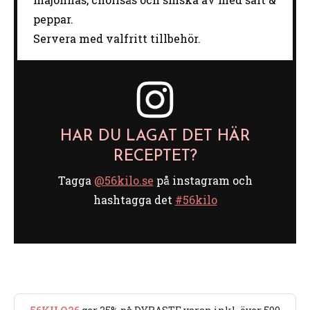
peppar.
Servera med valfritt tillbehör.
HAR DU LAGAT DET HÄR
RECEPTET?
Tagga
@56kilo.se
på instagram och
hashtagga det
#56kilo