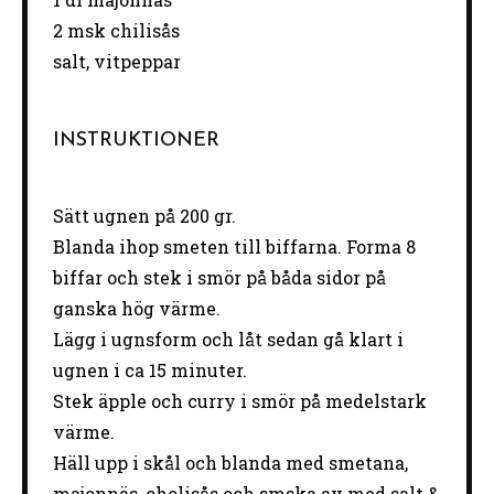
2
msk chilisås
salt, vitpeppar
INSTRUKTIONER
Sätt ugnen på 200 gr.
Blanda ihop smeten till biffarna. Forma 8
biffar och stek i smör på båda sidor på
ganska hög värme.
Lägg i ugnsform och låt sedan gå klart i
ugnen i ca 15 minuter.
Stek äpple och curry i smör på medelstark
värme.
Häll upp i skål och blanda med smetana,
majonnäs, cholisås och smska av med salt &