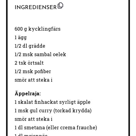
INGREDIENSER
600 g
kycklingfärs
1
ägg
1/2
dl grädde
1/2
msk sambal oelek
2
tsk örtsalt
1/2
msk pofiber
smör att steka i
Äppelraja:
1
skalat finhackat syrligt äpple
1
msk gul curry (torkad krydda)
smör att steka i
1
dl smetana (eller crema frauche)
1
dl majonnäs