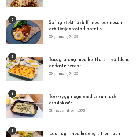
2
Saftig stekt lövbiff med parmesan-
och timjanrostad potatis
28 januari, 2025
3
Tacogratäng med köttfärs – världens
godaste recept
28 januari, 2020
4
Torskrygg i ugn med citron- och
gräslökssås
20 november, 2023
5
Lax i ugn med krämig citron- och