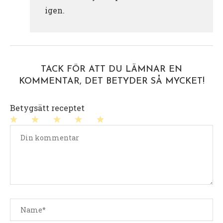
igen.
TACK FÖR ATT DU LÄMNAR EN
KOMMENTAR, DET BETYDER SÅ MYCKET!
Betygsätt receptet
1
2
3
4
5
stjärna
stjärnor
stjärnor
stjärnor
stjärnor