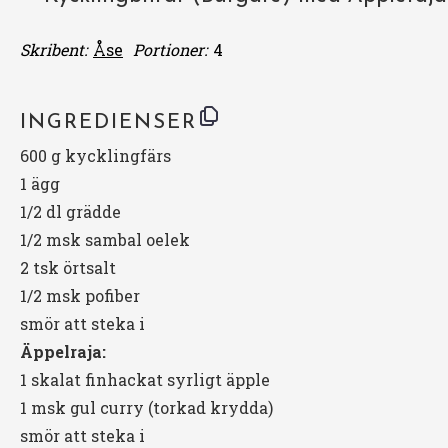
Skribent:
Åse
Portioner:
4
INGREDIENSER
600 g
kycklingfärs
1
ägg
1/2
dl grädde
1/2
msk sambal oelek
2
tsk örtsalt
1/2
msk pofiber
smör att steka i
Äppelraja:
1
skalat finhackat syrligt äpple
1
msk gul curry (torkad krydda)
smör att steka i