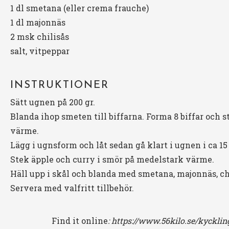
1
dl smetana (eller crema frauche)
1
dl majonnäs
2
msk chilisås
salt, vitpeppar
INSTRUKTIONER
Sätt ugnen på 200 gr.
Blanda ihop smeten till biffarna. Forma 8 biffar och 
värme.
Lägg i ugnsform och låt sedan gå klart i ugnen i ca 15
Stek äpple och curry i smör på medelstark värme.
Häll upp i skål och blanda med smetana, majonnäs, ch
Servera med valfritt tillbehör.
Find it online
:
https://www.56kilo.se/kycklin