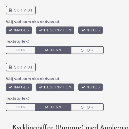
Kycklingbiffar (Burgare) med Äppleraja