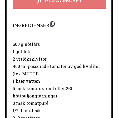
PINNA RECEPT
INGREDIENSER
600 g
nötfärs
1
gul lök
2
vitlöksklyftor
400
ml passerade tomater av god kvalitet
(tex MUTTI)
1
liter vatten
5
msk konc. oxfond eller 2-3
köttbuljongtärningar
3
msk tomatpuré
1/2
dl chilisås
2
-
3
morötter