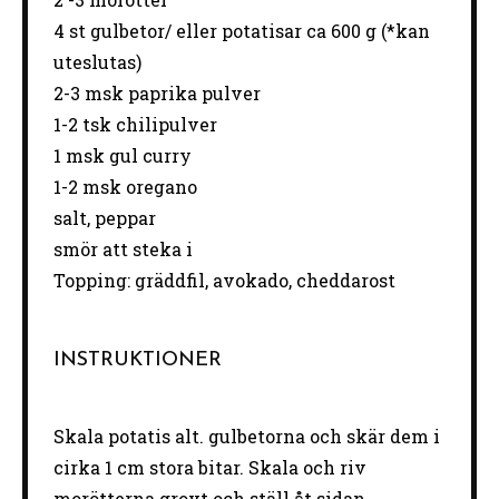
4
st gulbetor/ eller potatisar ca 600 g (*kan
uteslutas)
2
-
3
msk paprika pulver
1
-
2
tsk chilipulver
1
msk gul curry
1
-
2
msk oregano
salt, peppar
smör att steka i
Topping: gräddfil, avokado, cheddarost
INSTRUKTIONER
Skala potatis alt. gulbetorna och skär dem i
cirka 1 cm stora bitar. Skala och riv
morötterna grovt och ställ åt sidan.