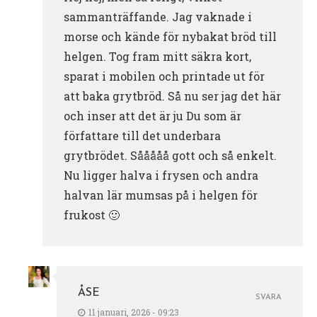
sammanträffande. Jag vaknade i
morse och kände för nybakat bröd till
helgen. Tog fram mitt säkra kort,
sparat i mobilen och printade ut för
att baka grytbröd. Så nu ser jag det här
och inser att det är ju Du som är
författare till det underbara
grytbrödet. Sååååå gott och så enkelt.
Nu ligger halva i frysen och andra
halvan lär mumsas på i helgen för
frukost 🙂
ÅSE
SVARA
11 januari, 2026 - 09:23