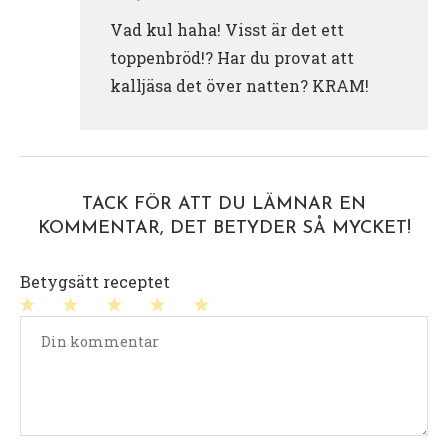
Vad kul haha! Visst är det ett
toppenbröd!? Har du provat att
kalljäsa det över natten? KRAM!
TACK FÖR ATT DU LÄMNAR EN
KOMMENTAR, DET BETYDER SÅ MYCKET!
Betygsätt receptet
1
2
3
4
5
stjärna
stjärnor
stjärnor
stjärnor
stjärnor