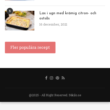
5
Lax i ugn med krämig citron- och
ostsås
16 december, 2021
Fler populära recept
@2025 - All Right Reserved. 56kilo.se