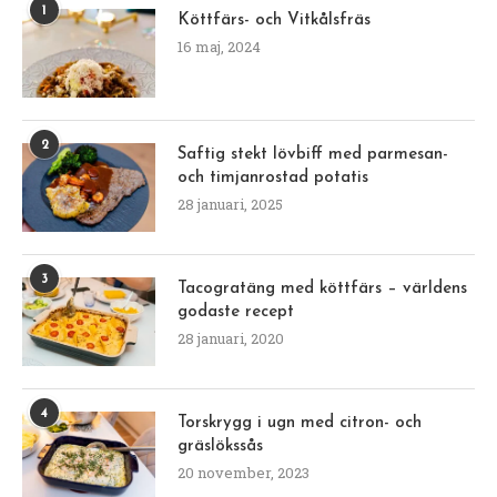
1
Köttfärs- och Vitkålsfräs
16 maj, 2024
2
Saftig stekt lövbiff med parmesan-
och timjanrostad potatis
28 januari, 2025
3
Tacogratäng med köttfärs – världens
godaste recept
28 januari, 2020
4
Torskrygg i ugn med citron- och
gräslökssås
20 november, 2023