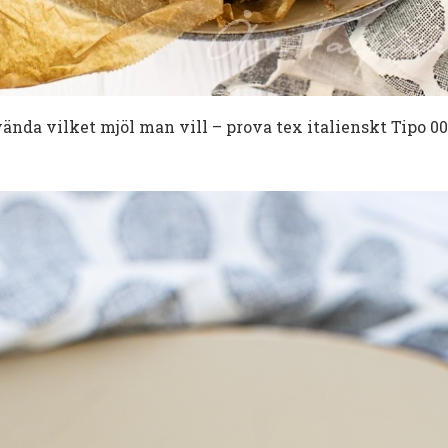
vända vilket mjöl man vill – prova tex italienskt Tipo 00