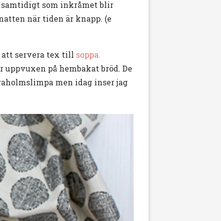
pa samtidigt som inkråmet blir
 natten när tiden är knapp. (e
att servera tex till
soppa.
 är uppvuxen på hembakat bröd. De
ogaholmslimpa men idag inser jag