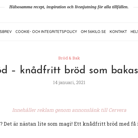
Hälsosamma recept, inspiration och livsnjutning för alla tillfällen.
SBREV
COOKIE- OCH INTEGRITETSPOLICY
OM 56KILO.SE
KONTAKT
HEL
Bröd & Bak
d – knådfritt bröd som bakas
14 januari, 2021
Innehåller reklam genom annonslänk till Cervera
 Det är nästan lite som magi! Ett knådfritt bröd med få 
!