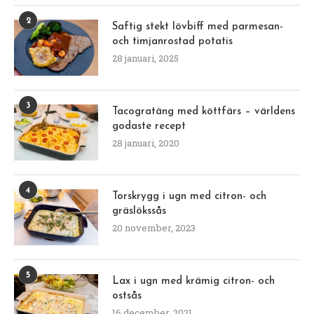
2
Saftig stekt lövbiff med parmesan-
och timjanrostad potatis
28 januari, 2025
3
Tacogratäng med köttfärs – världens
godaste recept
28 januari, 2020
4
Torskrygg i ugn med citron- och
gräslökssås
20 november, 2023
5
Lax i ugn med krämig citron- och
ostsås
16 december, 2021