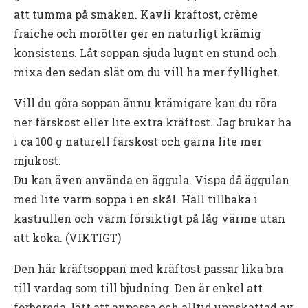
att tumma på smaken. Kavli kräftost, crème
fraiche och morötter ger en naturligt krämig
konsistens. Låt soppan sjuda lugnt en stund och
mixa den sedan slät om du vill ha mer fyllighet.
Vill du göra soppan ännu krämigare kan du röra
ner färskost eller lite extra kräftost. Jag brukar ha
i ca 100 g naturell färskost och gärna lite mer
mjukost.
Du kan även använda en äggula. Vispa då äggulan
med lite varm soppa i en skål. Häll tillbaka i
kastrullen och värm försiktigt på låg värme utan
att koka. (VIKTIGT)
Den här kräftsoppan med kräftost passar lika bra
till vardag som till bjudning. Den är enkel att
förbereda, lätt att anpassa och alltid uppskattad av