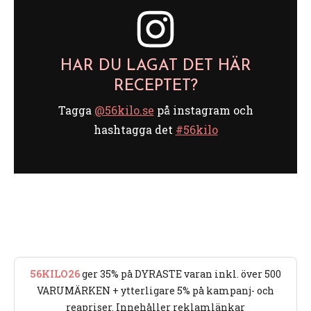
HAR DU LAGAT DET HÄR
RECEPTET?
Tagga
@56kilo.se
på instagram och
hashtagga det
#56kilo
56KILO26
ger 35% på DYRASTE varan inkl. över 500
VARUMÄRKEN + ytterligare 5% på kampanj- och
reapriser. Innehåller reklamlänkar