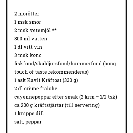
2
morötter
1
msk smör
2
msk vetemjöl **
800
ml vatten
1
dl vitt vin
3
msk konc
fiskfond/skaldjursfond/hummerfond (bong
touch of taste rekommenderas)
1
ask Kavli Kräftost (
330 g
)
2
dl crème fraiche
cayennepeppar efter smak (2 krm – 1/2 tsk)
ca
200 g
kräftstjärtar (till servering)
1
knippe dill
salt, peppar