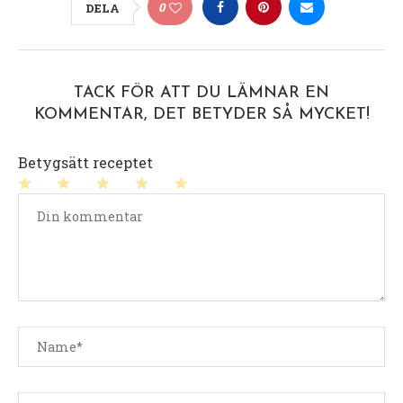
0
DELA
TACK FÖR ATT DU LÄMNAR EN
KOMMENTAR, DET BETYDER SÅ MYCKET!
Betygsätt receptet
1
2
3
4
5
stjärna
stjärnor
stjärnor
stjärnor
stjärnor