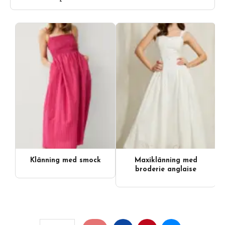
Klänning med smock
Maxiklänning med
broderie anglaise