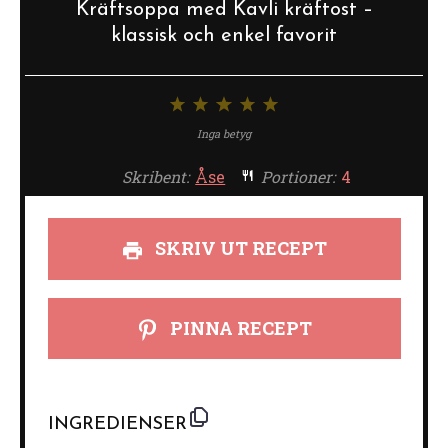
Kräftsoppa med Kavli kräftost –
klassisk och enkel favorit
1
2
3
4
5
stjärna
stjärnor
stjärnor
stjärnor
stjärnor
Inga betyg
Skribent:
Åse
Portioner:
4
SKRIV UT RECEPT
PINNA RECEPT
INGREDIENSER