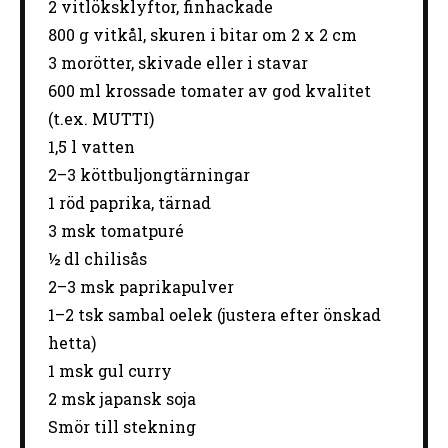
2
vitlöksklyftor, finhackade
800 g
vitkål, skuren i bitar om 2 x 2 cm
3
morötter, skivade eller i stavar
600
ml krossade tomater av god kvalitet
(t.ex. MUTTI)
1
,5 l vatten
2
–
3
köttbuljongtärningar
1
röd paprika, tärnad
3
msk tomatpuré
½
dl chilisås
2
–
3
msk paprikapulver
1
–
2
tsk sambal oelek (justera efter önskad
hetta)
1
msk gul curry
2
msk japansk soja
Smör till stekning