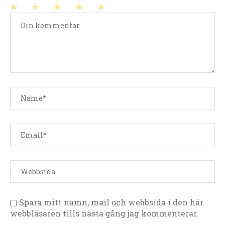
1
2
3
4
5
stjärna
stjärnor
stjärnor
stjärnor
stjärnor
Spara mitt namn, mail och webbsida i den här
webbläsaren tills nästa gång jag kommenterar.