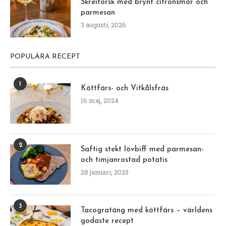
Skreitorsk med brynt citronsmör och
parmesan
3 augusti, 2026
POPULÄRA RECEPT
1
Köttfärs- och Vitkålsfräs
16 maj, 2024
2
Saftig stekt lövbiff med parmesan-
och timjanrostad potatis
28 januari, 2025
3
Tacogratäng med köttfärs – världens
godaste recept