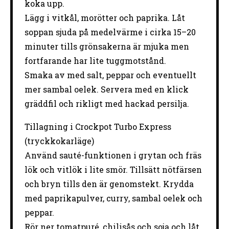
koka upp.
Lägg i vitkål, morötter och paprika. Låt
soppan sjuda på medelvärme i cirka 15–20
minuter tills grönsakerna är mjuka men
fortfarande har lite tuggmotstånd.
Smaka av med salt, peppar och eventuellt
mer sambal oelek. Servera med en klick
gräddfil och rikligt med hackad persilja.
Tillagning i Crockpot Turbo Express
(tryckkokarläge)
Använd sauté-funktionen i grytan och fräs
lök och vitlök i lite smör. Tillsätt nötfärsen
och bryn tills den är genomstekt. Krydda
med paprikapulver, curry, sambal oelek och
peppar.
Rör ner tomatpuré, chilisås och soja och låt