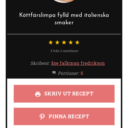
Köttfärslimpa fylld med italienska
smaker
1
2
3
4
5
stjärna
stjärnor
stjärnor
stjärnor
stjärnor
5
från
3
omdömen
Skribent:
åse falkman fredrikson
Portioner:
6
SKRIV UT RECEPT
PINNA RECEPT