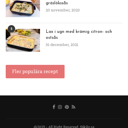
gräslökssås
20 november, 2023
5
Lax i ugn med krämig citron- och
ostsås
16 december, 2021
Fler populära recept
@2025 - All Right Reserved. 56kilo.se