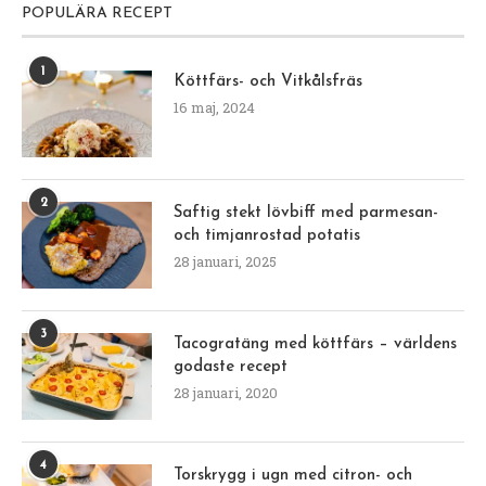
POPULÄRA RECEPT
1
Köttfärs- och Vitkålsfräs
16 maj, 2024
2
Saftig stekt lövbiff med parmesan-
och timjanrostad potatis
28 januari, 2025
3
Tacogratäng med köttfärs – världens
godaste recept
28 januari, 2020
4
Torskrygg i ugn med citron- och