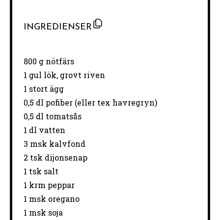
INGREDIENSER
800 g
nötfärs
1
gul lök, grovt riven
1
stort ägg
0
,5 dl pofiber (eller tex havregryn)
0
,5 dl tomatsås
1
dl vatten
3
msk kalvfond
2
tsk dijonsenap
1
tsk salt
1
krm peppar
1
msk oregano
1
msk soja