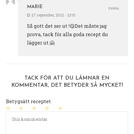
MARIE
SVARA
27 september, 2022 - 23:01
Så gott det ser ut !😋Det måste jag
prova, tack för alla goda recept du
lägger ut.🤗
TACK FÖR ATT DU LÄMNAR EN
KOMMENTAR, DET BETYDER SÅ MYCKET!
Betygsätt receptet
1
2
3
4
5
stjärna
stjärnor
stjärnor
stjärnor
stjärnor