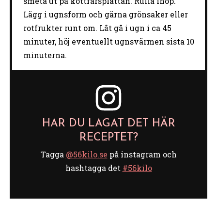
smeta ut på köttfärsplattan. Rulla ihop.
Lägg i ugnsform och gärna grönsaker eller
rotfrukter runt om. Låt gå i ugn i ca 45
minuter, höj eventuellt ugnsvärmen sista 10
minuterna.
HAR DU LAGAT DET HÄR
RECEPTET?
Tagga
@56kilo.se
på instagram och
hashtagga det
#56kilo