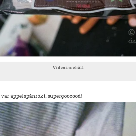
Videoinnehåll
var äppelspånrökt, supergoooood!