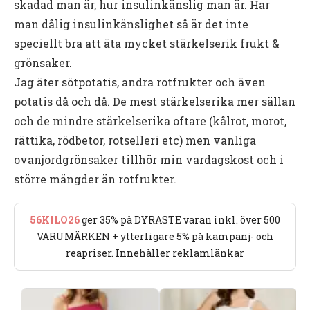
skadad man är, hur insulinkänslig man är. Har
man dålig insulinkänslighet så är det inte
speciellt bra att äta mycket stärkelserik frukt &
grönsaker.
Jag äter sötpotatis, andra rotfrukter och även
potatis då och då. De mest stärkelserika mer sällan
och de mindre stärkelserika oftare (kålrot, morot,
rättika, rödbetor, rotselleri etc) men vanliga
ovanjordgrönsaker tillhör min vardagskost och i
större mängder än rotfrukter.
56KILO26
ger 35% på DYRASTE varan inkl. över 500
VARUMÄRKEN + ytterligare 5% på kampanj- och
reapriser. Innehåller reklamlänkar