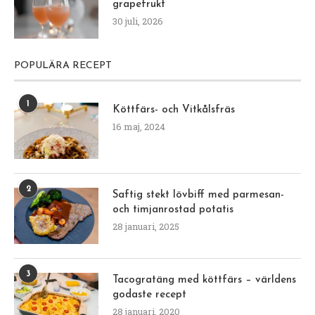
grapefrukt
30 juli, 2026
POPULÄRA RECEPT
1
Köttfärs- och Vitkålsfräs
16 maj, 2024
2
Saftig stekt lövbiff med parmesan-
och timjanrostad potatis
28 januari, 2025
3
Tacogratäng med köttfärs – världens
godaste recept
28 januari, 2020