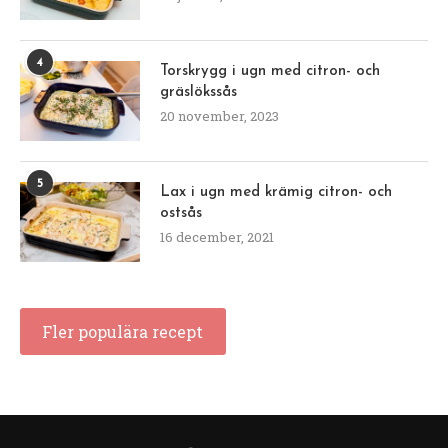
4
Torskrygg i ugn med citron- och
gräslökssås
20 november, 2023
5
Lax i ugn med krämig citron- och
ostsås
16 december, 2021
Fler populära recept