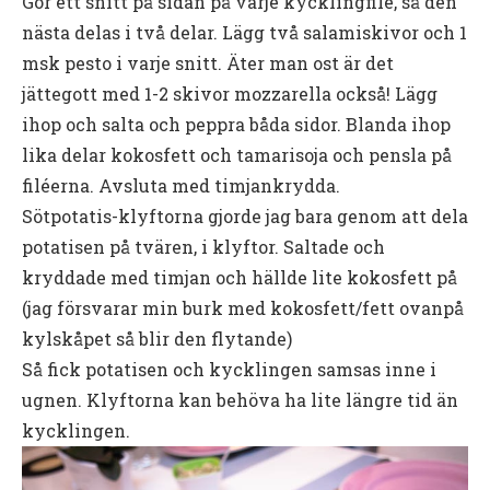
Gör ett snitt på sidan på varje kycklingfilé, så den
nästa delas i två delar. Lägg två salamiskivor och 1
msk pesto i varje snitt. Äter man ost är det
jättegott med 1-2 skivor mozzarella också! Lägg
ihop och salta och peppra båda sidor. Blanda ihop
lika delar kokosfett och tamarisoja och pensla på
filéerna. Avsluta med timjankrydda.
Sötpotatis-klyftorna gjorde jag bara genom att dela
potatisen på tvären, i klyftor. Saltade och
kryddade med timjan och hällde lite kokosfett på
(jag försvarar min burk med kokosfett/fett ovanpå
kylskåpet så blir den flytande)
Så fick potatisen och kycklingen samsas inne i
ugnen. Klyftorna kan behöva ha lite längre tid än
kycklingen.