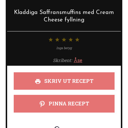
Kladdiga Saffransmuffins med Cream
Cheese fyllning
1
2
3
4
5
stjärna
stjärnor
stjärnor
stjärnor
stjärnor
Inga betyg
Skribent:
Åse
SKRIV UT RECEPT
PINNA RECEPT