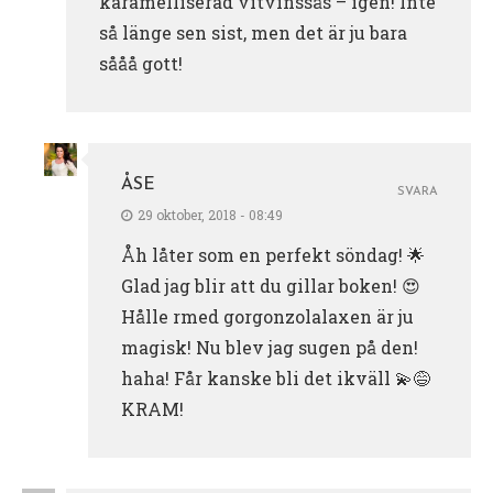
karamelliserad vitvinssås – igen! Inte
så länge sen sist, men det är ju bara
sååå gott!
ÅSE
SVARA
29 oktober, 2018 - 08:49
Åh låter som en perfekt söndag! 🌟
Glad jag blir att du gillar boken! 😍
Hålle rmed gorgonzolalaxen är ju
magisk! Nu blev jag sugen på den!
haha! Får kanske bli det ikväll 💫😅
KRAM!