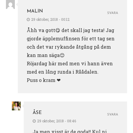
MALIN
SVARA
29 oktober, 2018 - 00:12
Åhh va gott😋 det skall jag testa! Jag
gjorde äpplemuffinsen för ett tag sen
och det var rykande åtgång på dem
kan man säga😊
Röjardag här med men vi hann även
med en lång runda i Råådalen.
Puss o kram ❤
ÅSE
SVARA
29 oktober, 2018 - 08:46
Ja men visst är de goda!! Kul ni