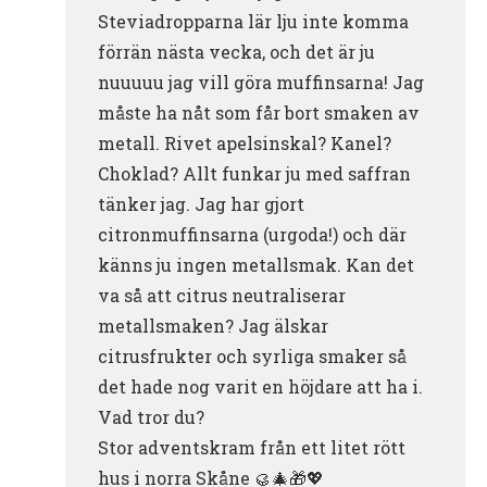
Steviadropparna lär lju inte komma
förrän nästa vecka, och det är ju
nuuuuu jag vill göra muffinsarna! Jag
måste ha nåt som får bort smaken av
metall. Rivet apelsinskal? Kanel?
Choklad? Allt funkar ju med saffran
tänker jag. Jag har gjort
citronmuffinsarna (urgoda!) och där
känns ju ingen metallsmak. Kan det
va så att citrus neutraliserar
metallsmaken? Jag älskar
citrusfrukter och syrliga smaker så
det hade nog varit en höjdare att ha i.
Vad tror du?
Stor adventskram från ett litet rött
hus i norra Skåne 🥮🎄🎁💖