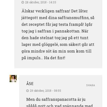
28 oktober, 2018 - 14:33
Älskar verkligen saffran! Det låter
jättegott med dina saffransmuffins, så
det receptet får jag testa frampå! Igår
tog jag i saffran i pannakottan. När
den hade stelnat tog jag på ett tunt
lager med glöggelé, som säkert går att
göra mindre söt än min som kom till
på impuls… Ha det fint!
ÅSE
SVARA
29 oktober, 2018 - 08:55
Men du saffranspanacotta är ju
såååå gott och vad spännande med