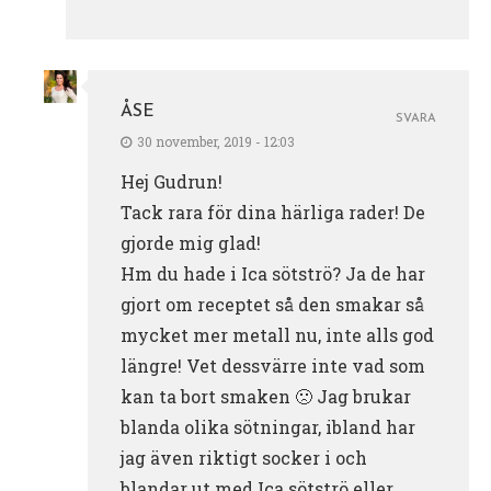
ÅSE
SVARA
30 november, 2019 - 12:03
Hej Gudrun!
Tack rara för dina härliga rader! De
gjorde mig glad!
Hm du hade i Ica sötströ? Ja de har
gjort om receptet så den smakar så
mycket mer metall nu, inte alls god
längre! Vet dessvärre inte vad som
kan ta bort smaken 🙁 Jag brukar
blanda olika sötningar, ibland har
jag även riktigt socker i och
blandar ut med Ica sötströ eller