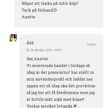
Något att tänka på inför köp?
Tack på förhand😊
Anette
ÅSE
SVARA
29 oktober, 2018 - 08:53
Hej Anette!
Vi monterade bandet i lördags så
idag är det premiärtur! har ställt in
min användarprofil och laddat ner
appen etc så idag ska det provköras
så jag ber att få återkomma men jag
är hittils mkt nöjd med köpet!
Verkar mycket lovande 🌟