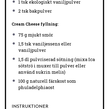
1
tsk ekologiskt vaniljpulver
2
tsk bakpulver
Cream Cheese fyllning:
75 g
mjukt smör
1
,5 tsk vaniljessens eller
vaniljpulver
1
,5 dl pulvriserad sötning (mixa Ica
sötströ i muxer till pulver eller
använd sukrin melis)
100 g
naturell färskost som
phuladelphiaost
INSTRUKTIONER