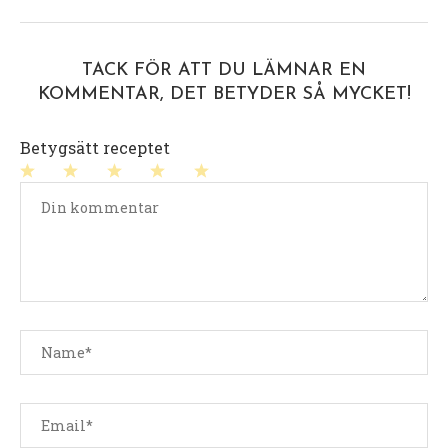
TACK FÖR ATT DU LÄMNAR EN
KOMMENTAR, DET BETYDER SÅ MYCKET!
Betygsätt receptet
1
2
3
4
5
stjärna
stjärnor
stjärnor
stjärnor
stjärnor