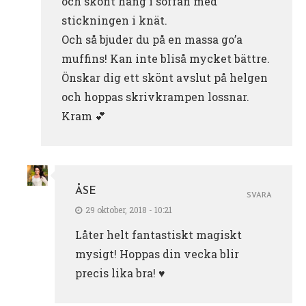
och skönt häng i soffan med
stickningen i knät.
Och så bjuder du på en massa go’a
muffins! Kan inte bliså mycket bättre.
Önskar dig ett skönt avslut på helgen
och hoppas skrivkrampen lossnar.
Kram 💕
ÅSE
SVARA
29 oktober, 2018 - 10:21
Låter helt fantastiskt magiskt
mysigt! Hoppas din vecka blir
precis lika bra! ♥️