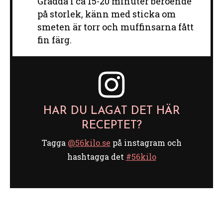
Grädda i ca 15-20 minuter beroende
på storlek, känn med sticka om
smeten är torr och muffinsarna fått
fin färg.
HAR DU LAGAT DET HÄR
RECEPTET?
Tagga
@56kilo.se
på instagram och
hashtagga det
#56kilo