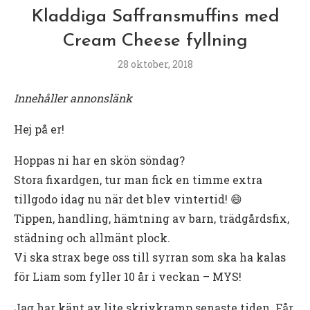
Kladdiga Saffransmuffins med
Cream Cheese fyllning
28 oktober, 2018
Innehåller annonslänk
Hej på er!
Hoppas ni har en skön söndag?
Stora fixardgen, tur man fick en timme extra
tillgodo idag nu när det blev vintertid! 😄
Tippen, handling, hämtning av barn, trädgårdsfix,
städning och allmänt plock.
Vi ska strax bege oss till syrran som ska ha kalas
för Liam som fyller 10 år i veckan – MYS!
Jag har känt av lite skrivkramp senaste tiden. Får