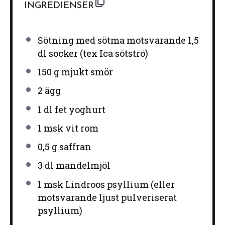
INGREDIENSER
Sötning med sötma motsvarande 1,5
dl socker (tex Ica sötströ)
150 g
mjukt smör
2
ägg
1
dl fet yoghurt
1
msk vit rom
0
,5 g saffran
3
dl mandelmjöl
1
msk Lindroos psyllium (eller
motsvarande ljust pulveriserat
psyllium)