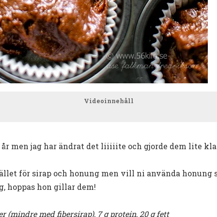
Videoinnehåll
a år men jag har ändrat det liiiiite och gjorde dem lite k
ället för sirap och honung men vill ni använda honung s
g, hoppas hon gillar dem!
r (mindre med fibersirap), 7 g protein, 20 g fett