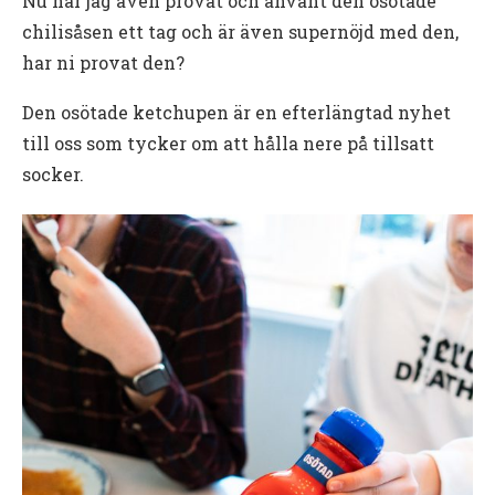
Nu har jag även provat och använt den osötade
chilisåsen ett tag och är även supernöjd med den,
har ni provat den?
Den osötade ketchupen är en efterlängtad nyhet
till oss som tycker om att hålla nere på tillsatt
socker.