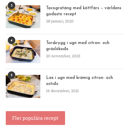
3
Tacogratäng med köttfärs – världens
godaste recept
28 januari, 2020
4
Torskrygg i ugn med citron- och
gräslökssås
20 november, 2023
5
Lax i ugn med krämig citron- och
ostsås
16 december, 2021
Fler populära recept