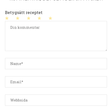
Betygsätt receptet
1
2
3
4
5
stjärna
stjärnor
stjärnor
stjärnor
stjärnor