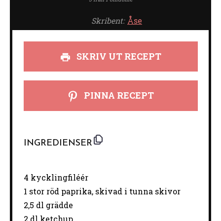
Skribent:
Åse
SKRIV UT RECEPT
PINNA RECEPT
INGREDIENSER
4
kycklingfiléér
1
stor röd paprika, skivad i tunna skivor
2
,5 dl grädde
2
dl ketchup