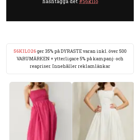
hashtagga det
#56kilo
56KILO26
ger 35% på DYRASTE varan inkl. över 500
VARUMÄRKEN + ytterligare 5% på kampanj- och
reapriser. Innehåller reklamlänkar