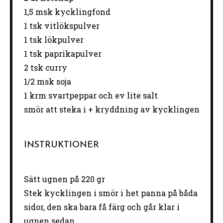
1
,5 msk kycklingfond
1
tsk vitlökspulver
1
tsk lökpulver
1
tsk paprikapulver
2
tsk curry
1/2
msk soja
1
krm svartpeppar och ev lite salt
smör att steka i + kryddning av kycklingen
INSTRUKTIONER
Sätt ugnen på 220 gr
Stek kycklingen i smör i het panna på båda
sidor, den ska bara få färg och går klar i
ugnen sedan.