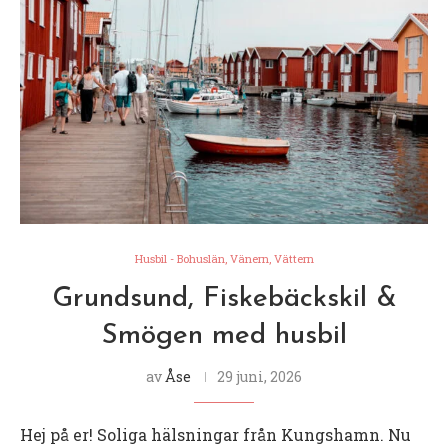
Husbil - Bohuslän, Vänern, Vättern
Grundsund, Fiskebäckskil &
Smögen med husbil
av
Åse
29 juni, 2026
Hej på er! Soliga hälsningar från Kungshamn. Nu