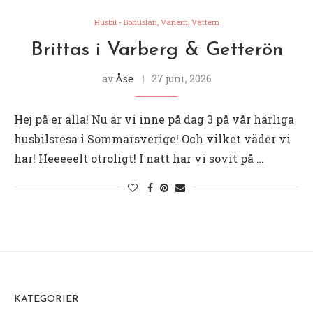
Husbil - Bohuslän, Vänern, Vättern
Brittas i Varberg & Getterön
av
Åse
27 juni, 2026
Hej på er alla! Nu är vi inne på dag 3 på vår härliga
husbilsresa i Sommarsverige! Och vilket väder vi
har! Heeeeelt otroligt! I natt har vi sovit på …
KATEGORIER