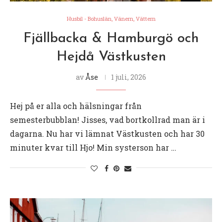
Husbil - Bohuslän, Vänern, Vättern
Fjällbacka & Hamburgö och
Hejdå Västkusten
av
Åse
1 juli, 2026
Hej på er alla och hälsningar från
semesterbubblan! Jisses, vad bortkollrad man är i
dagarna. Nu har vi lämnat Västkusten och har 30
minuter kvar till Hjo! Min systerson har …