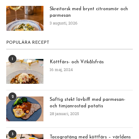
Skreitorsk med brynt citronsmör och
parmesan
3 augusti, 2026
POPULÄRA RECEPT
1
Köttfärs- och Vitkålsfräs
16 maj, 2024
2
Saftig stekt lövbiff med parmesan-
och timjanrostad potatis
28 januari, 2025
3
Tacogratäng med köttfärs – världens