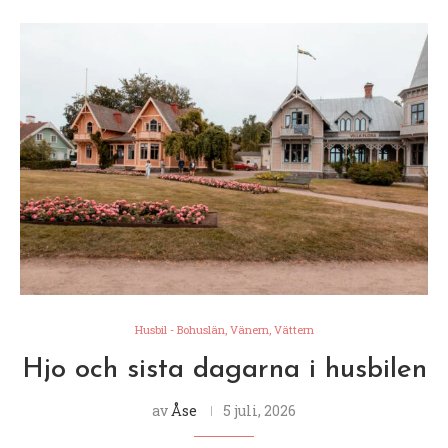
Husbil - Bohuslän, Vänern, Vättern
Hjo och sista dagarna i husbilen
av
Åse
5 juli, 2026