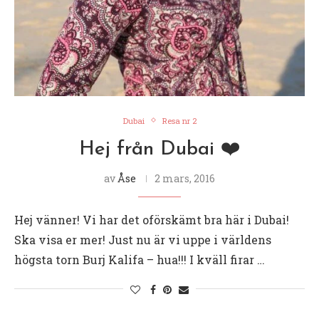
Dubai
Resa nr 2
Hej från Dubai ❤️
av
Åse
2 mars, 2016
Hej vänner! Vi har det oförskämt bra här i Dubai!
Ska visa er mer! Just nu är vi uppe i världens
högsta torn Burj Kalifa – hua!!! I kväll firar …