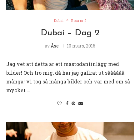
Dubai
Resa nr 2
Dubai – Dag 2
av
Åse
10 mars, 2016
Jag vet att detta är ett mastodantinlägg med
bilder! Och tro mig, då har jag gallrat ut såååååå
många! Vi tog så många bilder och var med om så
mycket …