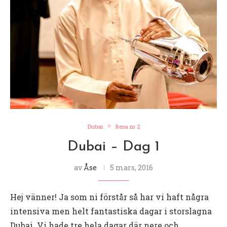
Dubai
Resa nr 2
Dubai – Dag 1
av
Åse
5 mars, 2016
Hej vänner! Ja som ni förstår så har vi haft några
intensiva men helt fantastiska dagar i storslagna
Dubai. Vi hade tre hela dagar där nere och