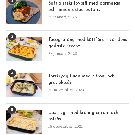
2
Saftig stekt lövbiff med parmesan-
och timjanrostad potatis
28 januari, 2025
3
Tacogratäng med köttfärs – världens
godaste recept
28 januari, 2020
4
Torskrygg i ugn med citron- och
gräslökssås
20 november, 2023
5
Lax i ugn med krämig citron- och
ostsås
16 december, 2021