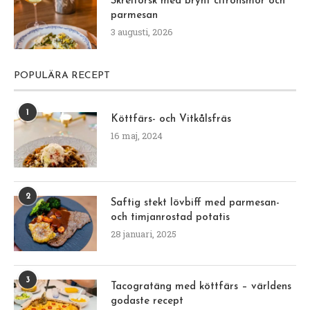
Skreitorsk med brynt citronsmör och
parmesan
3 augusti, 2026
POPULÄRA RECEPT
1
Köttfärs- och Vitkålsfräs
16 maj, 2024
2
Saftig stekt lövbiff med parmesan-
och timjanrostad potatis
28 januari, 2025
3
Tacogratäng med köttfärs – världens
godaste recept