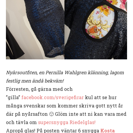
Nyårsoutfiten, en Pernilla Wahlgren klänning, lagom
festlig men ändå bekväm!
Förresten, gå gärna med och
”gilla”
facebook.com/sverigefirar
kul att se hur
många svenskar som kommer skriva gott nytt år
där på nyårsafton 🙂 Glöm inte att ni kan vara med
och tävla om
supersnygga Riedelglas!
Apropå glas! På posten väntar 6 snygga
Kosta