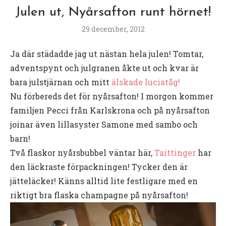
Julen ut, Nyårsafton runt hörnet!
29 december, 2012
Ja där städadde jag ut nästan hela julen! Tomtar,
adventspynt och julgranen åkte ut och kvar är
bara julstjärnan och mitt
älskade luciatåg!
Nu förbereds det för nyårsafton! I morgon kommer
familjen Pecci från Karlskrona och på nyårsafton
joinar även lillasyster Samone med sambo och
barn!
Två flaskor nyårsbubbel väntar här,
Taittinger
har
den läckraste förpackningen! Tycker den är
jätteläcker! Känns alltid lite festligare med en
riktigt bra flaska champagne på nyårsafton!