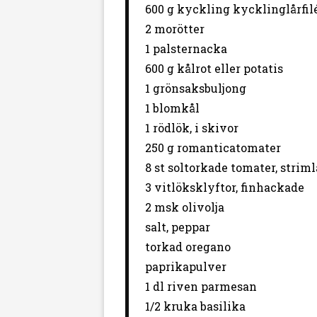
600 g
kyckling kycklinglårfil
2
morötter
1
palsternacka
600 g
kålrot eller potatis
1
grönsaksbuljong
1
blomkål
1
rödlök, i skivor
250 g
romanticatomater
8
st soltorkade tomater, strim
3 vitlöksklyftor, finhackade
2
msk olivolja
salt, peppar
torkad oregano
paprikapulver
1
dl riven parmesan
1/2
kruka basilika