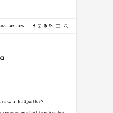
SINGBORGSTIPS
na
ler ska ni ha Sportlov?
ig i sängen och läs lite och sedan