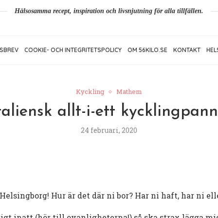
Hälsosamma recept, inspiration och livsnjutning för alla tillfällen.
SBREV
COOKIE- OCH INTEGRITETSPOLICY
OM 56KILO.SE
KONTAKT
HEL
Kyckling
Mathem
taliensk allt-i-ett kycklingpan
24 februari, 2020
 Helsingborg! Hur är det där ni bor? Har ni haft, har ni el
ligt inatt (hör till ovanligheterna!) så ska strax lägga m