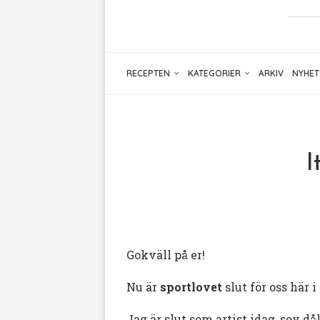
RECEPTEN
KATEGORIER
ARKIV
NYHET
I
Gokväll på er!
Nu är
sportlovet
slut för oss här i
Jag är slut som artist idag, sov då