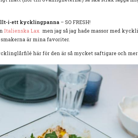
allt-i-ett kycklingpanna
– SO FRESH!
in
Italienska Lax
men jag så jag hade massor med kyckli
a smakerna är mina favoriter.
linglårfilé här för den är så mycket saftigare och mer