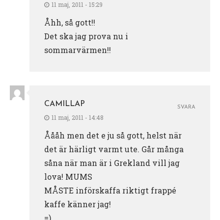
11 maj, 2011 - 15:29
Åhh, så gott!!
Det ska jag prova nu i
sommarvärmen!!
CAMILLAP
SVARA
11 maj, 2011 - 14:48
Åååh men det e ju så gott, helst när
det är härligt varmt ute. Går många
såna när man är i Grekland vill jag
lova! MUMS
MÅSTE införskaffa riktigt frappé
kaffe känner jag!
=)