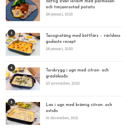
Saftig stekt lövbiff med parmesan-
och timjanrostad potatis
28 januari, 2025
3
Tacogratäng med köttfärs – världens
godaste recept
28 januari, 2020
4
Torskrygg i ugn med citron- och
gräslökssås
20 november, 2023
5
Lax i ugn med krämig citron- och
ostsås
16 december, 2021