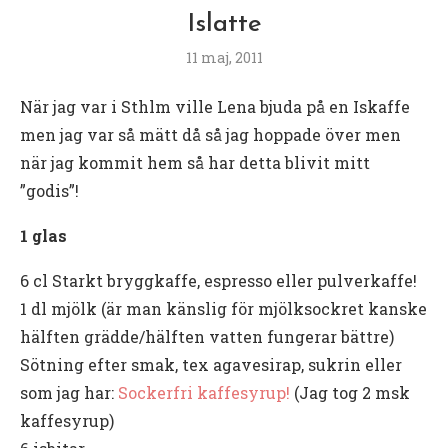
Islatte
11 maj, 2011
När jag var i Sthlm ville Lena bjuda på en Iskaffe
men jag var så mätt då så jag hoppade över men
när jag kommit hem så har detta blivit mitt
”godis”!
1 glas
6 cl Starkt bryggkaffe, espresso eller pulverkaffe!
1 dl mjölk (är man känslig för mjölksockret kanske
hälften grädde/hälften vatten fungerar bättre)
Sötning efter smak, tex agavesirap, sukrin eller
som jag har:
Sockerfri kaffesyrup!
(Jag tog 2 msk
kaffesyrup)