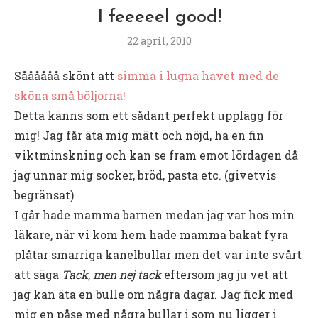
I feeeeel good!
22 april, 2010
Såååååå skönt att
simma i lugna havet med de
sköna små böljorna!
Detta känns som ett sådant perfekt upplägg för
mig! Jag får äta mig mätt och nöjd, ha en fin
viktminskning och kan se fram emot lördagen då
jag unnar mig socker, bröd, pasta etc. (givetvis
begränsat)
I går hade mamma barnen medan jag var hos min
läkare, när vi kom hem hade mamma bakat fyra
plåtar smarriga kanelbullar men det var inte svårt
att säga
Tack, men nej tack
eftersom jag ju vet att
jag kan äta en bulle om några dagar. Jag fick med
mig en påse med några bullar i som nu ligger i