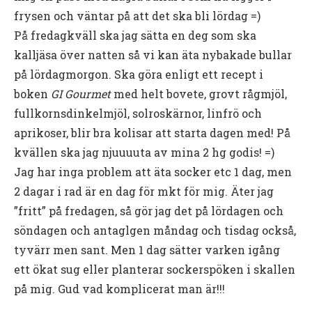
frysen och väntar på att det ska bli lördag =)
På fredagkväll ska jag sätta en deg som ska
kalljäsa över natten så vi kan äta nybakade bullar
på lördagmorgon. Ska göra enligt ett recept i
boken
GI Gourmet
med helt bovete, grovt rågmjöl,
fullkornsdinkelmjöl, solroskärnor, linfrö och
aprikoser, blir bra kolisar att starta dagen med! På
kvällen ska jag njuuuuta av mina 2 hg godis! =)
Jag har inga problem att äta socker etc 1 dag, men
2 dagar i rad är en dag för mkt för mig. Äter jag
”fritt” på fredagen, så gör jag det på lördagen och
söndagen och antaglgen måndag och tisdag också,
tyvärr men sant. Men 1 dag sätter varken igång
ett ökat sug eller planterar sockerspöken i skallen
på mig. Gud vad komplicerat man är!!!