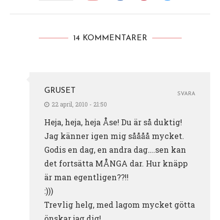
14 KOMMENTARER
GRUSET
SVARA
22 april, 2010 - 21:50
Heja, heja, heja Åse! Du är så duktig!
Jag känner igen mig såååå mycket.
Godis en dag, en andra dag….sen kan
det fortsätta MÅNGA dar. Hur knäpp
är man egentligen??!!
:)))
Trevlig helg, med lagom mycket götta
önskar jag dig!