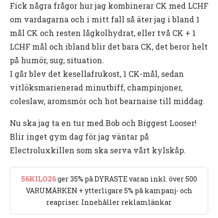
Fick några frågor hur jag kombinerar CK med LCHF
om vardagarna och i mitt fall så äter jag i bland 1
mål CK och resten lågkolhydrat, eller två CK + 1
LCHF mål och ibland blir det bara CK, det beror helt
på humör, sug, situation.
I går blev det kesellafrukost, 1 CK-mål, sedan
vitlöksmarienerad minutbiff, champinjoner,
coleslaw, aromsmör och hot bearnaise till middag.
Nu ska jag ta en tur med Bob och Biggest Looser!
Blir inget gym dag för jag väntar på
Electroluxkillen som ska serva vårt kylskåp.
56KILO26
ger 35% på DYRASTE varan inkl. över 500
VARUMÄRKEN + ytterligare 5% på kampanj- och
reapriser. Innehåller reklamlänkar