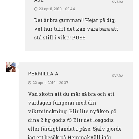
ÅSE
SVARA
23 april, 2010 - 09:44
Det är bra gumman!! Hejar på dig,
vet hur tufft det kan vara bara att
stå still i vikt!! PUSS
PERNILLA A
SVARA
22 april, 2010 - 20:37
Vad skötn att du mår så bra och att
vardagen fungerar med din
viktminskning. Blir lite nyfiken på
dina 2 hg godis 😉 Blir det lösgodis
eller färdigblandat i påse. Själv gjorde
jag ett besök på Hemmakväll igår