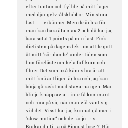
efter tentan och fyllde på mitt lager
med djungelvrålsklubbor. Min stora
last………erkänner. Men de är bra för
man kan bara äta max 2 och då har jag
bara sotat 1 points på min last. Fick
dietisten på dagens lektion att le gott
åt mitt ”sörplande” under tiden som
hon föreläste om hela fullkorn och
fibrer. Det som oxå känns bra är att
mitt knä äntligen är bra och jag kan
börja gå raskt med stavarna igen. Man
blir ju knäpp av att inte få komma ut
och röra på sig när man väl vant sig
vid det. Visst har jag kunnat gå men i
”slow motion” och det är ju trist.
Brukar du titta på Biggest loser?. Här