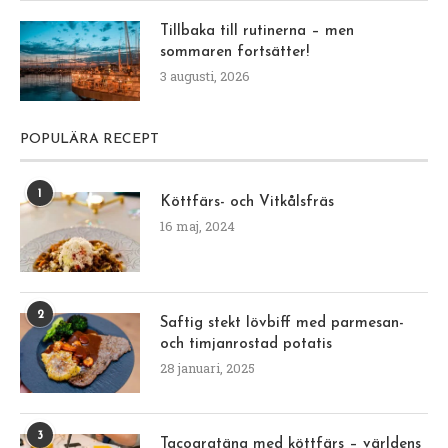
Tillbaka till rutinerna – men
sommaren fortsätter!
3 augusti, 2026
POPULÄRA RECEPT
1
Köttfärs- och Vitkålsfräs
16 maj, 2024
2
Saftig stekt lövbiff med parmesan-
och timjanrostad potatis
28 januari, 2025
3
Tacogratäng med köttfärs – världens