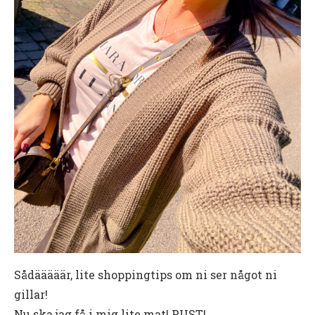
Sådääääär, lite shoppingtips om ni ser något ni
gillar!
Nu ska jag få i mig lite mat! PUST!