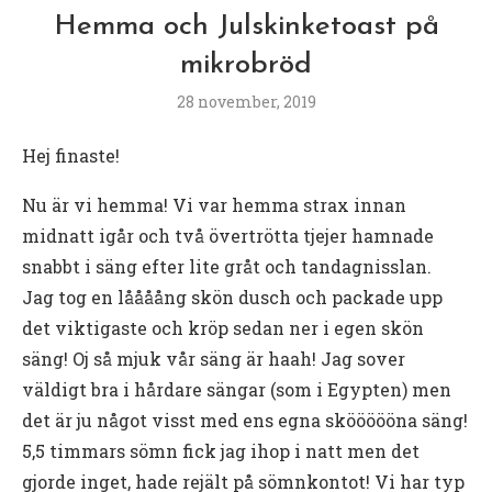
Hemma och Julskinketoast på
mikrobröd
28 november, 2019
Hej finaste!
Nu är vi hemma! Vi var hemma strax innan
midnatt igår och två övertrötta tjejer hamnade
snabbt i säng efter lite gråt och tandagnisslan.
Jag tog en låååång skön dusch och packade upp
det viktigaste och kröp sedan ner i egen skön
säng! Oj så mjuk vår säng är haah! Jag sover
väldigt bra i hårdare sängar (som i Egypten) men
det är ju något visst med ens egna sköööööna säng!
5,5 timmars sömn fick jag ihop i natt men det
gjorde inget, hade rejält på sömnkontot! Vi har typ