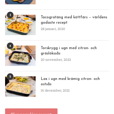
3
Tacogratäng med köttfärs – världens
godaste recept
28 januari, 2020
4
Torskrygg i ugn med citron- och
gräslökssås
20 november, 2023
5
Lax i ugn med krämig citron- och
ostsås
16 december, 2021