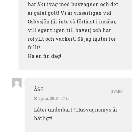
har åkt iväg med husvagnen och det
är galet gott! Vi är visserligen vid
Osbysjön (är inte så förtjust i insjöar,
vill egentligen till havet) och här
rofyllt och vackert. Så jag njuter för
fullt!
Ha en fin dag!
ÅSE
SVARA
6 juni, 2013 - 17:10
Låter underbart!! Husvagnsmys är
härligt!!