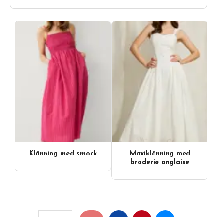
Klänning med smock
Maxiklänning med
broderie anglaise