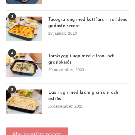
3
Tacogratäng med köttfärs – världens
godaste recept
28 januari, 2020
4
Torskrygg i ugn med citron- och
gräslökssås
20 november, 2023
5
Lax i ugn med krämig citron- och
ostsås
16 december, 2021
Fler populära recept