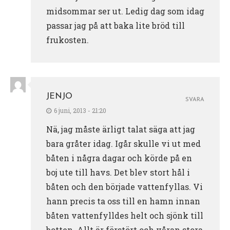
midsommar ser ut. Ledig dag som idag
passar jag på att baka lite bröd till
frukosten.
JENJO
SVARA
6 juni, 2013 - 21:20
Nä, jag måste ärligt talat säga att jag
bara gråter idag. Igår skulle vi ut med
båten i några dagar och körde på en
boj ute till havs. Det blev stort hål i
båten och den började vattenfyllas. Vi
hann precis ta oss till en hamn innan
båten vattenfylldes helt och sjönk till
botten. Allt är förstört och våran stora