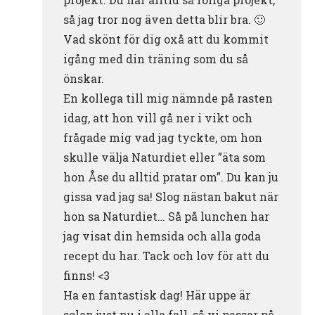
så jag tror nog även detta blir bra. 🙂
Vad skönt för dig oxå att du kommit
igång med din träning som du så
önskar.
En kollega till mig nämnde på rasten
idag, att hon vill gå ner i vikt och
frågade mig vad jag tyckte, om hon
skulle välja Naturdiet eller ”äta som
hon Åse du alltid pratar om”. Du kan ju
gissa vad jag sa! Slog nästan bakut när
hon sa Naturdiet… Så på lunchen har
jag visat din hemsida och alla goda
recept du har. Tack och lov för att du
finns! <3
Ha en fantastisk dag! Här uppe är
solen just nu i alla fall, så vi passar på