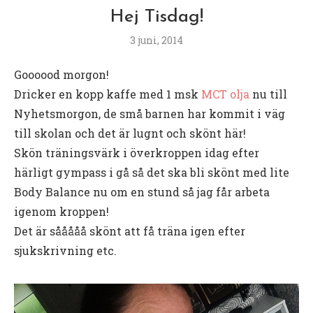
Hej Tisdag!
3 juni, 2014
Goooood morgon!
Dricker en kopp kaffe med 1 msk
MCT olja
nu till
Nyhetsmorgon, de små barnen har kommit i väg
till skolan och det är lugnt och skönt här!
Skön träningsvärk i överkroppen idag efter
härligt gympass i gå så det ska bli skönt med lite
Body Balance nu om en stund så jag får arbeta
igenom kroppen!
Det är sååååå skönt att få träna igen efter
sjukskrivning etc.