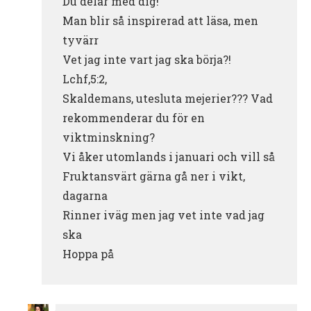
Du delar med dig!
Man blir så inspirerad att läsa, men
tyvärr
Vet jag inte vart jag ska börja?!
Lchf,5:2,
Skaldemans, utesluta mejerier??? Vad
rekommenderar du för en
viktminskning?
Vi åker utomlands i januari och vill så
Fruktansvärt gärna gå ner i vikt,
dagarna
Rinner iväg men jag vet inte vad jag
ska
Hoppa på