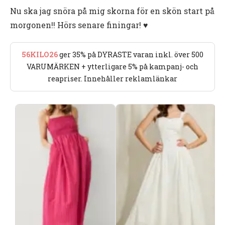
Nu ska jag snöra på mig skorna för en skön start på
morgonen!! Hörs senare finingar! ♥︎
56KILO26
ger 35% på DYRASTE varan inkl. över 500
VARUMÄRKEN + ytterligare 5% på kampanj- och
reapriser. Innehåller reklamlänkar