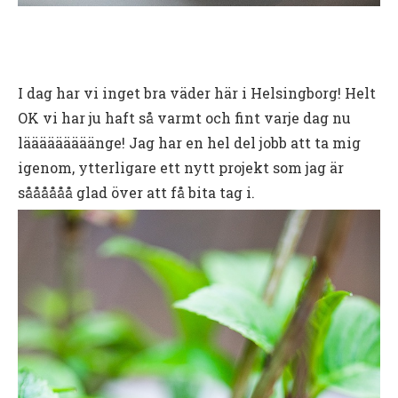
I dag har vi inget bra väder här i Helsingborg! Helt
OK vi har ju haft så varmt och fint varje dag nu
lääääääääänge! Jag har en hel del jobb att ta mig
igenom, ytterligare ett nytt projekt som jag är
såååååå glad över att få bita tag i.