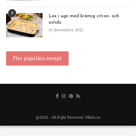
5
Lax i ugn med krämig citron- och
ostsås
16 december, 2021
Fler populära recept
@2025 - All Right Reserved. 56kilo.se