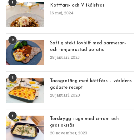
1
Köttfärs- och Vitkålsfräs
16 maj, 2024
2
Saftig stekt lövbiff med parmesan-
och timjanrostad potatis
28 januari, 2025
3
Tacogratäng med köttfärs – världens
godaste recept
28 januari, 2020
4
Torskrygg i ugn med citron- och
gräslökssås
20 november, 2023