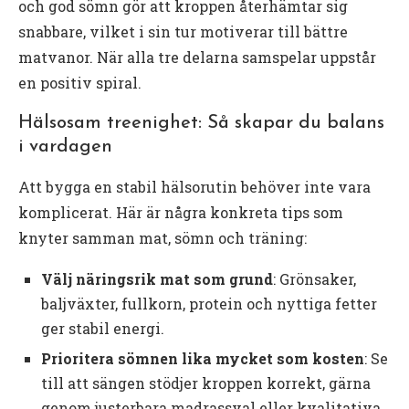
och god sömn gör att kroppen återhämtar sig
snabbare, vilket i sin tur motiverar till bättre
matvanor. När alla tre delarna samspelar uppstår
en positiv spiral.
Hälsosam treenighet: Så skapar du balans
i vardagen
Att bygga en stabil hälsorutin behöver inte vara
komplicerat. Här är några konkreta tips som
knyter samman mat, sömn och träning:
Välj näringsrik mat som grund
: Grönsaker,
baljväxter, fullkorn, protein och nyttiga fetter
ger stabil energi.
Prioritera sömnen lika mycket som kosten
: Se
till att sängen stödjer kroppen korrekt, gärna
genom justerbara madrassval eller kvalitativa