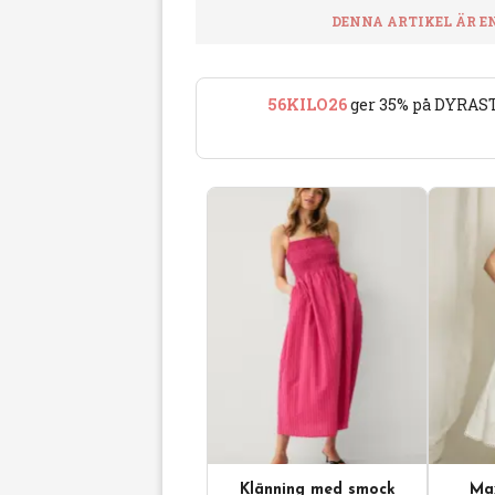
DENNA ARTIKEL ÄR E
56KILO26
ger 35% på DYRAST
Klänning med smock
Max