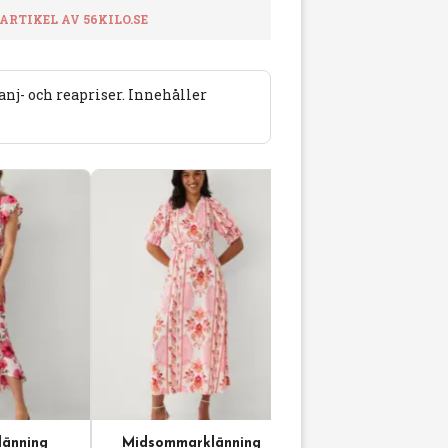
RTIKEL AV 56KILO.SE
j- och reapriser. Innehåller
änning
Midsommarklänning