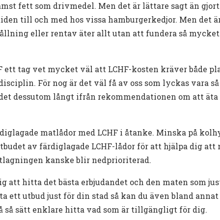
mst fett som drivmedel. Men det är lättare sagt än gjort.
tiden till och med hos vissa hamburgerkedjor. Men det ä
llning eller rentav äter allt utan att fundera så myck
 ett tag vet mycket väl att LCHF-kosten kräver både pla
sciplin. För nog är det väl få av oss som lyckas vara så
det dessutom långt ifrån rekommendationen om att äta en
färdiglagade matlådor med LCHF i åtanke. Minska på kol
budet av färdiglagade LCHF-lådor för att hjälpa dig att 
tlagningen kanske blir nedprioriterad.
ig att hitta det bästa erbjudandet och den maten som just
ta ett utbud just för din stad så kan du även bland annat 
 så sätt enklare hitta vad som är tillgängligt för dig.