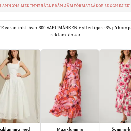
N ANNONS MED INNEHÅLL FRÅN JÄMFÖRMATLÅDOR.SE OCH EJ EN A
E varan inkl. över 500 VARUMÄRKEN + ytterligare 5% på kampan
reklamlänkar
iklänning med
Maxiklänning
Sommarkl