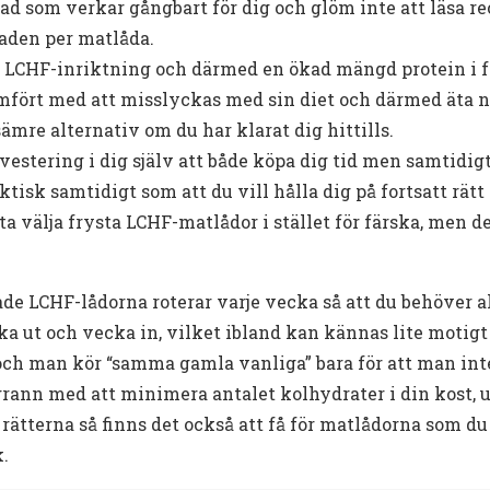
 vad som verkar gångbart för dig och glöm inte att läsa r
naden per matlåda.
 LCHF-inriktning och därmed en ökad mängd protein i fo
 jämfört med att misslyckas med sin diet och därmed äta 
sämre alternativ om du har klarat dig hittills.
nvestering i dig själv att både köpa dig tid men samtidig
isk samtidigt som att du vill hålla dig på fortsatt rätt 
ta välja frysta LCHF-matlådor i stället för färska, men d
ade LCHF-lådorna roterar varje vecka så att du behöver a
ecka ut och vecka in, vilket ibland kan kännas lite motig
ch man kör “samma gamla vanliga” bara för att man int
rann med att minimera antalet kolhydrater i din kost, u
rätterna så finns det också att få för matlådorna som du 
k.