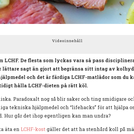
Videoinnehåll
om LCHF. De flesta som lyckas vara så pass discipliner
 lättare sagt än gjort att begränsa sitt intag av kolhydr
t hjälpmedel och det är färdiga LCHF-matlådor som du k
idigt hålla LCHF-dieten på rätt köl.
nniska. Paradoxalt nog så blir saker och ting smidigare 
liga tekniska hjälpmedel och “lifehacks” för att hjälpa o
d. Hur går det ihop egentligen kan man undra?
tta äta en
LCHF-kost
gäller det att ha stenhård koll på mä