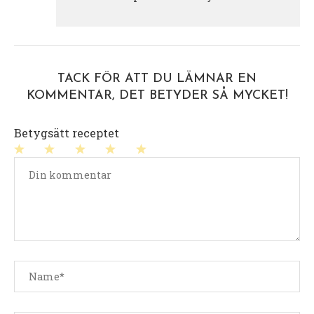
TACK FÖR ATT DU LÄMNAR EN
KOMMENTAR, DET BETYDER SÅ MYCKET!
Betygsätt receptet
1
2
3
4
5
stjärna
stjärnor
stjärnor
stjärnor
stjärnor