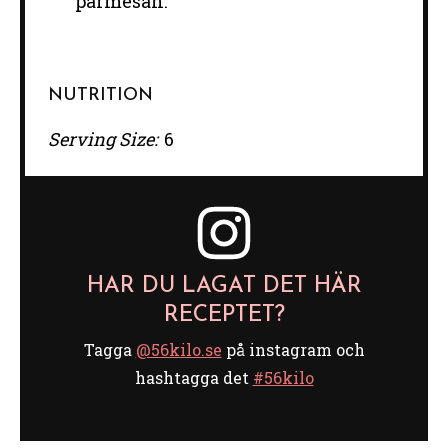
parmesan.
NUTRITION
Serving Size:
6
HAR DU LAGAT DET HÄR
RECEPTET?
Tagga
@56kilo.se
på instagram och
hashtagga det
#56kilo