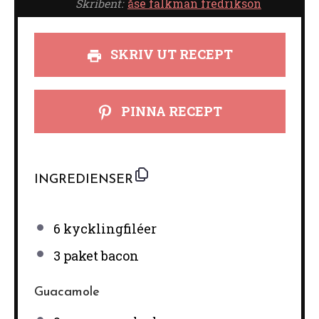
Skribent:
åse falkman fredrikson
SKRIV UT RECEPT
PINNA RECEPT
INGREDIENSER
6
kycklingfiléer
3
paket bacon
Guacamole