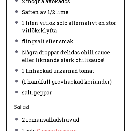
2
mogna avokados
Saften av
1/2
lime
1
liten vitlök solo alternativt en stor
vitlöksklyfta
flingsalt efter smak
Några droppar d’elidas chili sauce
eller liknande stark chilisauce!
1
finhackad urkärnad tomat
(1 handfull grovhackad koriander)
salt, peppar
Sallad
2
romansalladshuvud
1
sats
Caesardressing