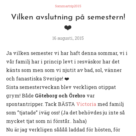
Sommartrip2015
Vilken avslutning på semestern!
❤️
16 augusti, 2015
Ja vilken semester vi har haft denna sommar, vi i
vår familj har i princip levt i resväskor har det
känts som men som vi njutit av bad, sol, vänner
och fanastiska Sverige! ❤️
Sista semesterveckan blev verkligen otippat
grym! Både
Göteborg och Örebro
var
spontantripper. Tack BÄSTA
Victoria
med familj
som ”tjatade” iväg oss! (Ja det behövdes ju inte så
mycket tjat som ni förstår.. haha)
Nu är jag verkligen såååå laddad för hösten, för