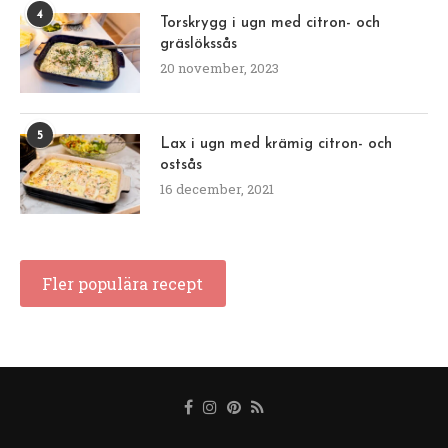
4
Torskrygg i ugn med citron- och
gräslökssås
20 november, 2023
5
Lax i ugn med krämig citron- och
ostsås
16 december, 2021
Fler populära recept