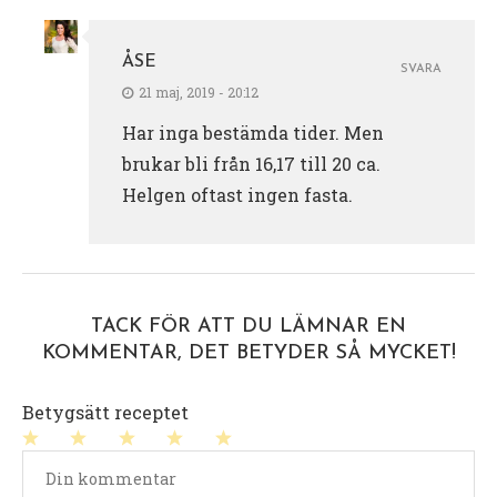
ÅSE
SVARA
21 maj, 2019 - 20:12
Har inga bestämda tider. Men
brukar bli från 16,17 till 20 ca.
Helgen oftast ingen fasta.
TACK FÖR ATT DU LÄMNAR EN
KOMMENTAR, DET BETYDER SÅ MYCKET!
Betygsätt receptet
1
2
3
4
5
stjärna
stjärnor
stjärnor
stjärnor
stjärnor