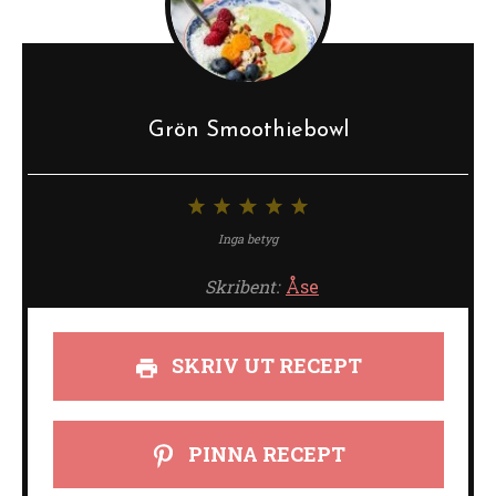
Grön Smoothiebowl
1
2
3
4
5
stjärna
stjärnor
stjärnor
stjärnor
stjärnor
Inga betyg
Skribent:
Åse
SKRIV UT RECEPT
PINNA RECEPT