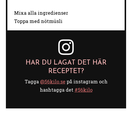
Mixa alla ingredienser
Toppa med nötmüsli
HAR DU LAGAT DET HÄR
RECEPTET?
Tagga
@56kilo.se
på instagram och
hashtagga det
#56kilo