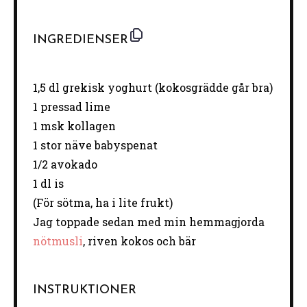
INGREDIENSER
1
,5 dl grekisk yoghurt (kokosgrädde går bra)
1
pressad lime
1
msk kollagen
1
stor näve babyspenat
1/2
avokado
1
dl is
(För sötma, ha i lite frukt)
Jag toppade sedan med min hemmagjorda
nötmusli
, riven kokos och bär
INSTRUKTIONER