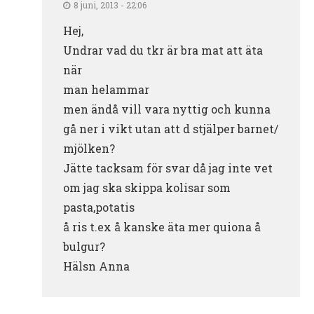
8 juni, 2013 - 22:06
Hej,
Undrar vad du tkr är bra mat att äta
när
man helammar
men ändå vill vara nyttig och kunna
gå ner i vikt utan att d stjälper barnet/
mjölken?
Jätte tacksam för svar då jag inte vet
om jag ska skippa kolisar som
pasta,potatis
å ris t.ex å kanske äta mer quiona å
bulgur?
Hälsn Anna