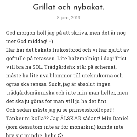
Grillat och nybakat.
8 juni, 2013
God morgon höll jag på att skriva, men det är nog
mer God middag! =)
Här har det bakats frukostbröd och vi har njutit av
gofrulle på terassen. Lite halvmolnigt i dag! Trist
vill bra ha SOL. Trädgårdsfix står på schemat,
måste ha lite nya blommor till utekrukorna och
ogräs ska rensas. Suck, jag är absolut ingen
trädgårdsmänniska och inte min man heller, men
det ska ju göras för man vill ju ha det fint!
Och sedan måste jag ju se prinsessbröllopet!!
Tänker ni kolla?? Jag ÄLSKAR sådant! Min Daniel
(som dessutom inte är för monarkin) kunde inte
bry sig mindre, hehe 🙂