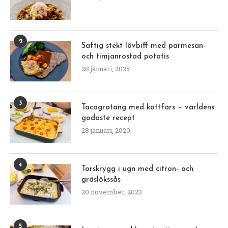
2
Saftig stekt lövbiff med parmesan-
och timjanrostad potatis
28 januari, 2025
3
Tacogratäng med köttfärs – världens
godaste recept
28 januari, 2020
4
Torskrygg i ugn med citron- och
gräslökssås
20 november, 2023
5