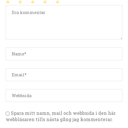
1
2
3
4
5
stjärna
stjärnor
stjärnor
stjärnor
stjärnor
Spara mitt namn, mail och webbsida i den här
webbläsaren tills nästa gång jag kommenterar.