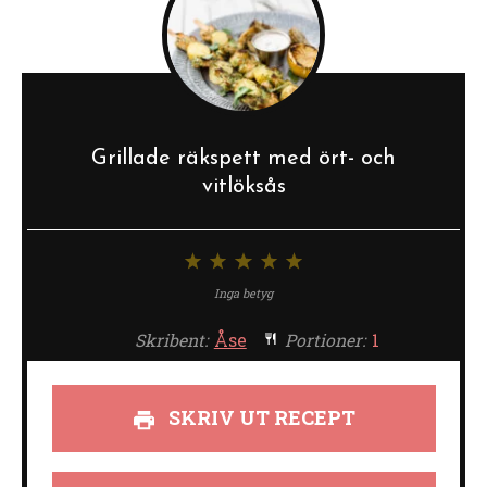
Grillade räkspett med ört- och
vitlöksås
1
2
3
4
5
stjärna
stjärnor
stjärnor
stjärnor
stjärnor
Inga betyg
Skribent:
Åse
Portioner:
1
SKRIV UT RECEPT