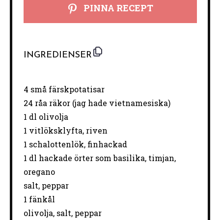
PINNA RECEPT
INGREDIENSER
4
små färskpotatisar
24
råa räkor (jag hade vietnamesiska)
1
dl olivolja
1
vitlöksklyfta, riven
1
schalottenlök, finhackad
1
dl hackade örter som basilika, timjan,
oregano
salt, peppar
1
fänkål
olivolja, salt, peppar