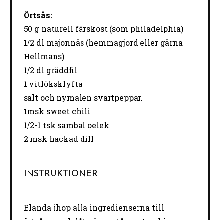
Örtsås:
50 g
naturell färskost (som philadelphia)
1/2
dl majonnäs (hemmagjord eller gärna
Hellmans)
1/2
dl gräddfil
1
vitlöksklyfta
salt och nymalen svartpeppar.
1
msk sweet chili
1/2
-
1
tsk sambal oelek
2
msk hackad dill
INSTRUKTIONER
Blanda ihop alla ingredienserna till