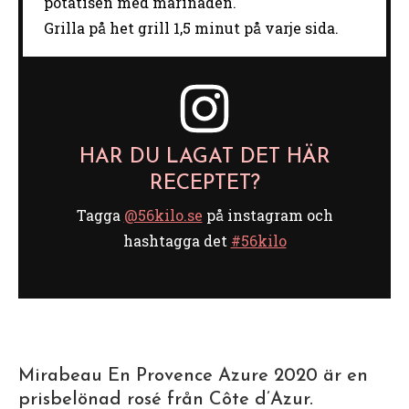
potatisen med marinaden.
Grilla på het grill 1,5 minut på varje sida.
HAR DU LAGAT DET HÄR
RECEPTET?
Tagga
@56kilo.se
på instagram och
hashtagga det
#56kilo
Mirabeau En Provence Azure 2020 är en
prisbelönad rosé från Côte d’Azur.