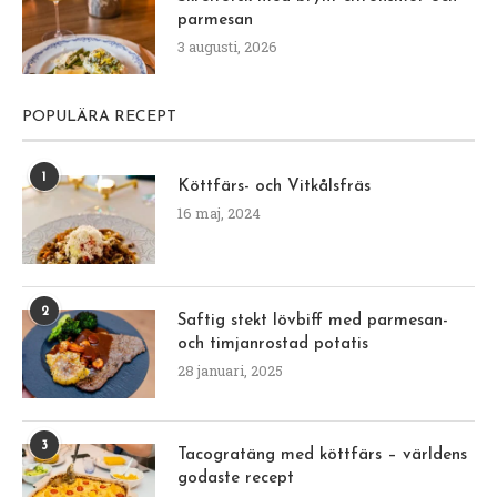
parmesan
3 augusti, 2026
POPULÄRA RECEPT
1
Köttfärs- och Vitkålsfräs
16 maj, 2024
2
Saftig stekt lövbiff med parmesan-
och timjanrostad potatis
28 januari, 2025
3
Tacogratäng med köttfärs – världens
godaste recept