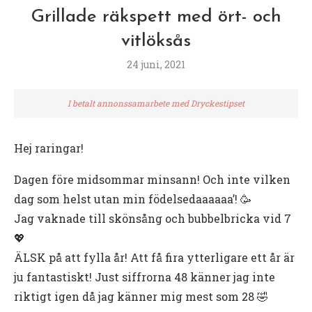
Grillade räkspett med ört- och
vitlöksås
24 juni, 2021
I betalt annonssamarbete med Dryckestipset
Hej raringar!
Dagen före midsommar minsann! Och inte vilken
dag som helst utan min födelsedaaaaaa’! 🥳
Jag vaknade till skönsång och bubbelbricka vid 7
💖
ÄLSK på att fylla år! Att få fira ytterligare ett år är
ju fantastiskt! Just siffrorna 48 känner jag inte
riktigt igen då jag känner mig mest som 28 🤣