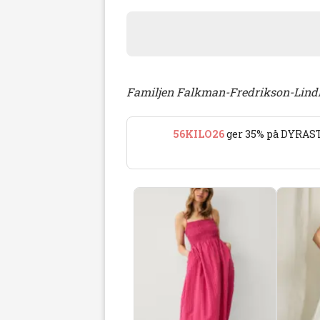
Familjen Falkman-Fredrikson-Lindk
56KILO26
ger 35% på DYRAST