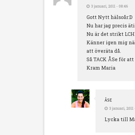
3 januari, 2011 - 08:46
Gott Nytt hälsoår:D
Nu har jag precis äti
Nu är det strikt LCHF
Känner igen mig när 
att överäta då.
Så TACK ÅSe för att 
Kram Maria
ÅSE
3 januari, 2011 
Lycka till M