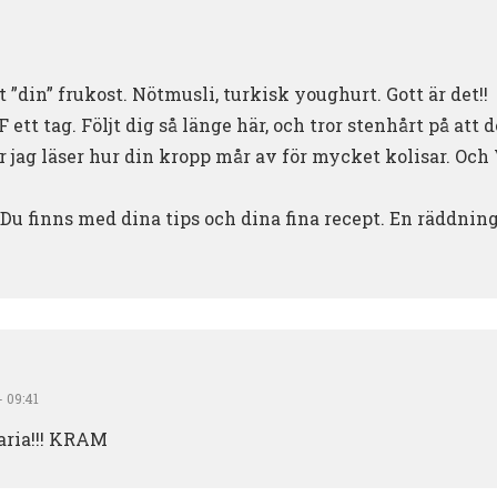
t ”din” frukost. Nötmusli, turkisk youghurt. Gott är det!!
 ett tag. Följt dig så länge här, och tror stenhårt på att 
jag läser hur din kropp mår av för mycket kolisar. Och V
Du finns med dina tips och dina fina recept. En räddning
- 09:41
aria!!! KRAM