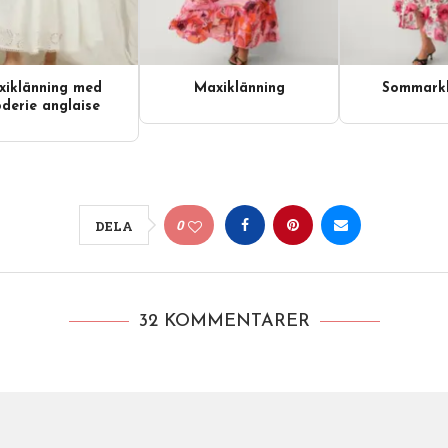
iklänning med
Maxiklänning
Sommarkl
derie anglaise
0
DELA
32 KOMMENTARER