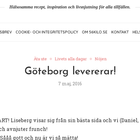
Hälsosamma recept, inspiration och livsnjutning för alla tillfällen.
SBREV
COOKIE- OCH INTEGRITETSPOLICY
OM 56KILO.SE
KONTAKT
HEL
Äta ute
Livets alla dagar
Nöjen
Göteborg levererar!
7 maj, 2016
! Liseberg visar sig från sin bästa sida och vi (Daniel,
h avnjuter frunch!
 Sååå gott och nu är vi så mätta!