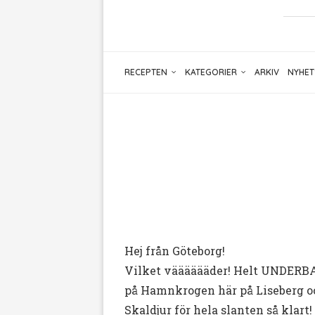
RECEPTEN
KATEGORIER
ARKIV
NYHET
Hej från Göteborg!
Vilket vääääääder! Helt UNDERBART
på Hamnkrogen här på Liseberg oc
Skaldjur för hela slanten så klart!