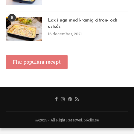
5
Lax i ugn med krämig citron- och
ostsås
16 december, 2021
Fler populära recept
@2025 - All Right Reserved. 56kilo.se