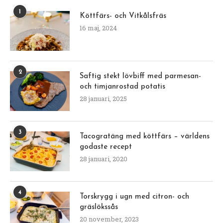
1
Köttfärs- och Vitkålsfräs
16 maj, 2024
2
Saftig stekt lövbiff med parmesan-
och timjanrostad potatis
28 januari, 2025
3
Tacogratäng med köttfärs – världens
godaste recept
28 januari, 2020
4
Torskrygg i ugn med citron- och
gräslökssås
20 november, 2023