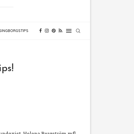
SINGBORGSTIPS
ps!
Lundqvist, Helena Bergström mfl.