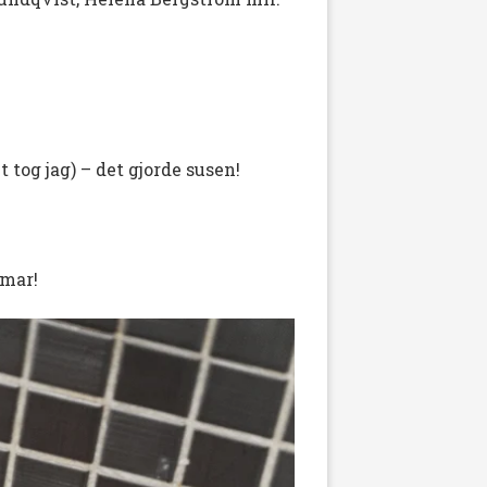
 tog jag) – det gjorde susen!
mmar!