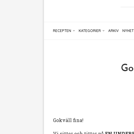
RECEPTEN
KATEGORIER
ARKIV
NYHET
Go
Gokväll fina!
Vi sitter och tittar på
EN UNDERB