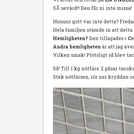
SÅ sevärd!! Den får ni inte missa!
Huuuur gott var inte detta? Fred
Hela familjen stämde in att detta 
Hemligheten?
Den tillagades i
Cr
Andra hemligheten
är att jag äve
Vilken smak! Plötsligt så blev ta
Så! Till 1 kg nötfärs: 2 påsar taco
Stek nötfärsen, rör ner kryddan o