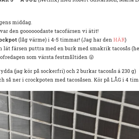
agens middag.
var den goooooodaste tacofärsen vi ätit!
ockpot
(låg värme) i 4-5 timmar! (Jag har den
HÄR
)
n lät färsen puttra med en burk med smakrik tacosås (het
cofredagen som värsta festmåltiden 😜
krydda (jag kör på sockerfri) och 2 burkar tacosås á 230 g)
ch så ner i crockpoten med tacosåsen. Kör på LÅG i 4 ti