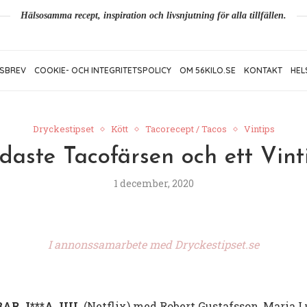
Hälsosamma recept, inspiration och livsnjutning för alla tillfällen.
SBREV
COOKIE- OCH INTEGRITETSPOLICY
OM 56KILO.SE
KONTAKT
HEL
Dryckestipset
Kött
Tacorecept / Tacos
Vintips
daste Tacofärsen och ett Vinti
1 december, 2020
I annonssamarbete med Dryckestipset.se
AR J***A JUL
(Netflix) med Robert Gustafsson, Maria 