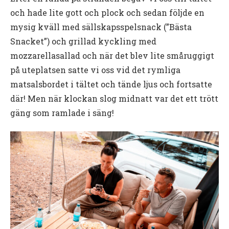
och hade lite gott och plock och sedan följde en
mysig kväll med sällskapsspelsnack (”Bästa
Snacket”) och grillad kyckling med
mozzarellasallad och när det blev lite småruggigt
på uteplatsen satte vi oss vid det rymliga
matsalsbordet i tältet och tände ljus och fortsatte
där! Men när klockan slog midnatt var det ett trött
gäng som ramlade i säng!