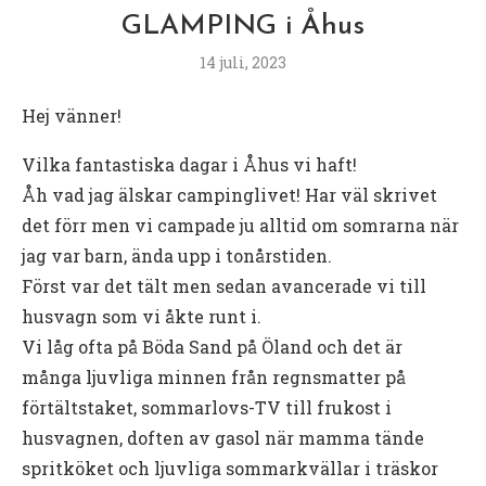
GLAMPING i Åhus
14 juli, 2023
Hej vänner!
Vilka fantastiska dagar i Åhus vi haft!
Åh vad jag älskar campinglivet! Har väl skrivet
det förr men vi campade ju alltid om somrarna när
jag var barn, ända upp i tonårstiden.
Först var det tält men sedan avancerade vi till
husvagn som vi åkte runt i.
Vi låg ofta på Böda Sand på Öland och det är
många ljuvliga minnen från regnsmatter på
förtältstaket, sommarlovs-TV till frukost i
husvagnen, doften av gasol när mamma tände
spritköket och ljuvliga sommarkvällar i träskor