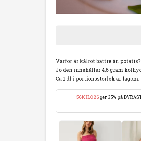
Varför är kålrot bättre än potatis?
Jo den innehåller 4,6 gram kolhyd
Ca 1 dl i portionsstorlek är lagom.
56KILO26
ger 35% på DYRAST