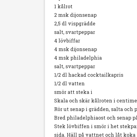
1 kålrot
2 msk dijonsenap
2,5 dl vispgrädde
salt, svartpeppar
4 lövbiffar
4 msk dijonsenap
4 msk philadelphia
salt, svartpeppar
1/2 dl hackad cocktailkapris
1/2 dl vatten
smör att steka i
Skala och skär kålroten i centimet
Rör ut senap i grädden, salta och
Bred philadelphiaost och senap på
Stek lövbiffen i smör i het stekpa
sida. Häll på vattnet och låt koka