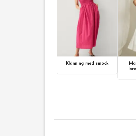
Klänning med smock
Max
bro