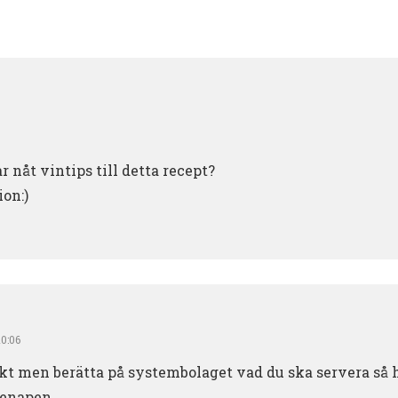
 nåt vintips till detta recept?
ion:)
10:06
ekt men berätta på systembolaget vad du ska servera så 
senapen.