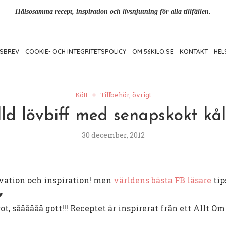
Hälsosamma recept, inspiration och livsnjutning för alla tillfällen.
SBREV
COOKIE- OCH INTEGRITETSPOLICY
OM 56KILO.SE
KONTAKT
HEL
Kött
Tillbehör, övrigt
lld lövbiff med senapskokt kål
30 december, 2012
ivation och inspiration! men
världens bästa FB läsare
tip
♥
ot, såååååå gott!!! Receptet är inspirerat från ett Allt O