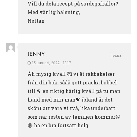
Vill du dela recept på surdegsfrallor?
Med vänlig hälsning,
Nettan
JENNY
SVARA
15 januari, 2022 - 18:17
Åh mysig kväll 🥰 vi åt räkbakelser
från din bok, sååå gott pracka bubbel
till 🥂 en riktig härlig kväll på tu man
hand med min man💝 ibland är det
skönt att vara vi två, lika underbart
som när resten av familjen kommer😁
😁 ha en bra fortsatt helg