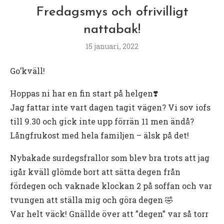
Fredagsmys och ofrivilligt
nattabak!
15 januari, 2022
Go’kväll!
Hoppas ni har en fin start på helgen❣️
Jag fattar inte vart dagen tagit vägen? Vi sov iofs
till 9.30 och gick inte upp förrän 11 men ändå?
Långfrukost med hela familjen – älsk på det!
Nybakade surdegsfrallor som blev bra trots att jag
igår kväll glömde bort att sätta degen från
fördegen och vaknade klockan 2 på soffan och var
tvungen att ställa mig och göra degen 🤣
Var helt väck! Gnällde över att ”degen” var så torr