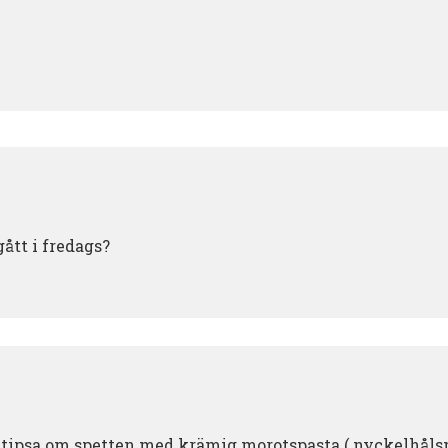
gått i fredags?
t tipsa om spetten med krämig morotspasta ( nyckelhåls