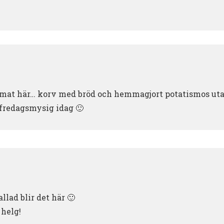
at här… korv med bröd och hemmagjort potatismos utan 
fredagsmysig idag 🙂
llad blir det här 🙂
helg!