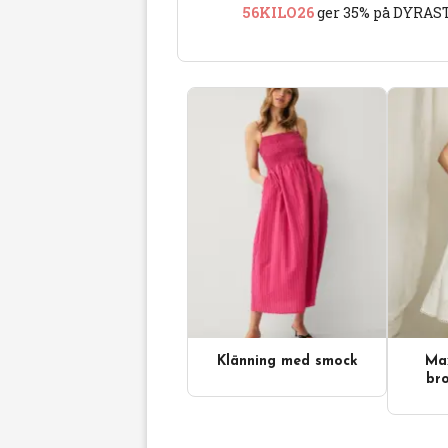
56KILO26
ger 35% på DYRAST
Klänning med smock
Max
Videoinnehåll
bro