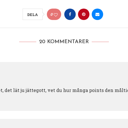
0
DELA
20 KOMMENTARER
et, det lät ju jättegott, vet du hur många points den målt