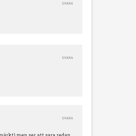
SVARA
SVARA
SVARA
märkt) men ser att sara redan