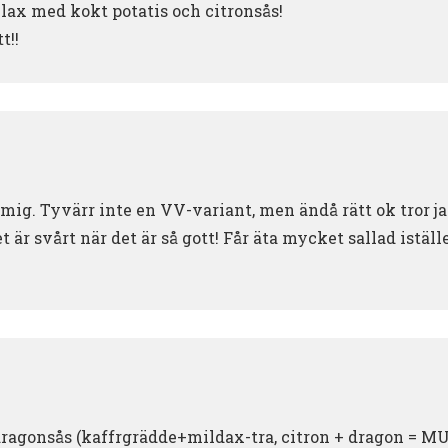
 lax med kokt potatis och citronsås!
t!!
 mig. Tyvärr inte en VV-variant, men ändå rätt ok tror j
t är svårt när det är så gott! Får äta mycket sallad iställe
 dragonsås (kaffrgrädde+mildax-tra, citron + dragon = MU