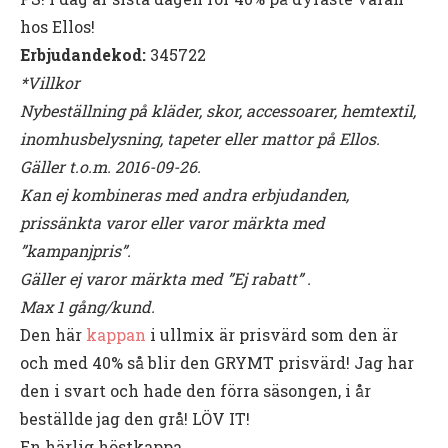
hos Ellos!
Erbjudandekod:
345722
*Villkor
Nybeställning på kläder, skor, accessoarer, hemtextil,
inomhusbelysning, tapeter eller mattor på Ellos.
Gäller t.o.m. 2016-09-26.
Kan ej kombineras med andra erbjudanden,
prissänkta varor eller varor märkta med
”kampanjpris”.
Gäller ej varor märkta med ”Ej rabatt” .
Max 1 gång/kund.
Den här
kappan
i ullmix är prisvärd som den är
och med 40% så blir den GRYMT prisvärd! Jag har
den i svart och hade den förra säsongen, i år
beställde jag den grå! LÖV IT!
En härlig höstkappa.