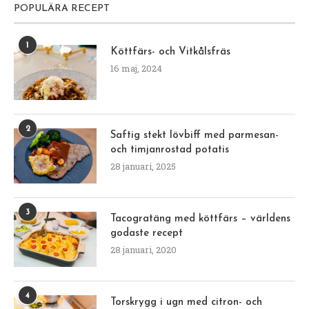
POPULÄRA RECEPT
1
Köttfärs- och Vitkålsfräs
16 maj, 2024
2
Saftig stekt lövbiff med parmesan-
och timjanrostad potatis
28 januari, 2025
3
Tacogratäng med köttfärs – världens
godaste recept
28 januari, 2020
4
Torskrygg i ugn med citron- och