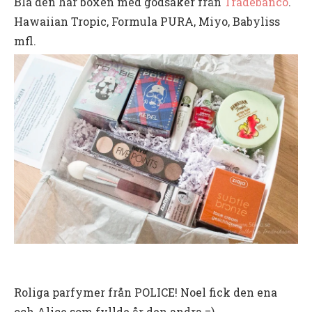
Bla den här boxen med godsaker från
Tradebanco
.
Hawaiian Tropic, Formula PURA, Miyo, Babyliss
mfl.
Roliga parfymer från POLICE! Noel fick den ena
och Alice som fyllde år den andra =)