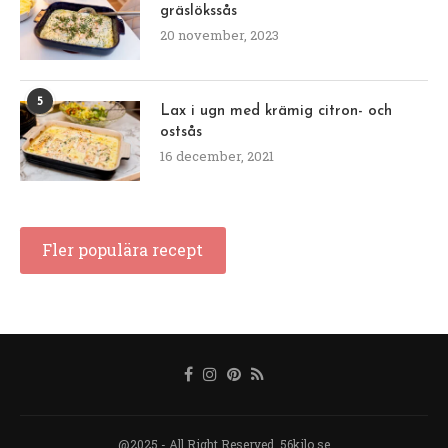
gräslökssås
20 november, 2023
5
Lax i ugn med krämig citron- och
ostsås
16 december, 2021
Fler populära recept
@2025 - All Right Reserved. 56kilo.se