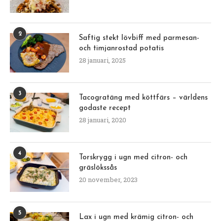
2
Saftig stekt lövbiff med parmesan-
och timjanrostad potatis
28 januari, 2025
3
Tacogratäng med köttfärs – världens
godaste recept
28 januari, 2020
4
Torskrygg i ugn med citron- och
gräslökssås
20 november, 2023
5
Lax i ugn med krämig citron- och