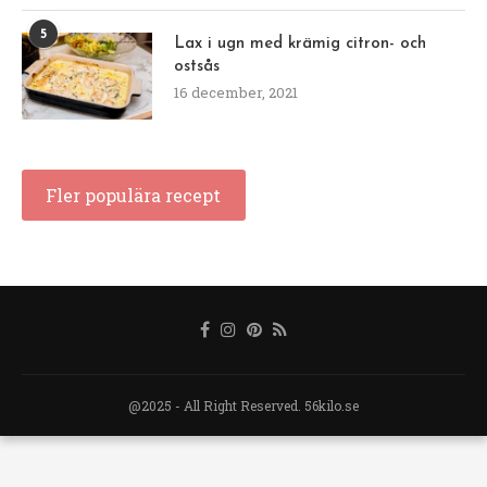
5
Lax i ugn med krämig citron- och
ostsås
16 december, 2021
Fler populära recept
@2025 - All Right Reserved. 56kilo.se