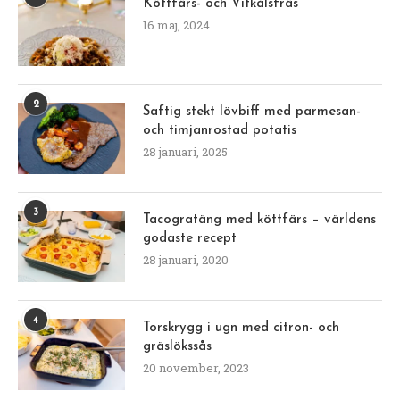
Köttfärs- och Vitkålsfräs
16 maj, 2024
2
Saftig stekt lövbiff med parmesan-
och timjanrostad potatis
28 januari, 2025
3
Tacogratäng med köttfärs – världens
godaste recept
28 januari, 2020
4
Torskrygg i ugn med citron- och
gräslökssås
20 november, 2023