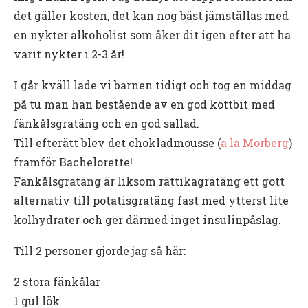
det gäller kosten, det kan nog bäst jämställas med
en nykter alkoholist som åker dit igen efter att ha
varit nykter i 2-3 år!
I går kväll lade vi barnen tidigt och tog en middag
på tu man han bestående av en god köttbit med
fänkålsgratäng och en god sallad.
Till efterätt blev det chokladmousse (
a la Morberg
)
framför Bachelorette!
Fänkålsgratäng är liksom rättikagratäng ett gott
alternativ till potatisgratäng fast med ytterst lite
kolhydrater och ger därmed inget insulinpåslag.
Till 2 personer gjorde jag så här:
2 stora fänkålar
1 gul lök