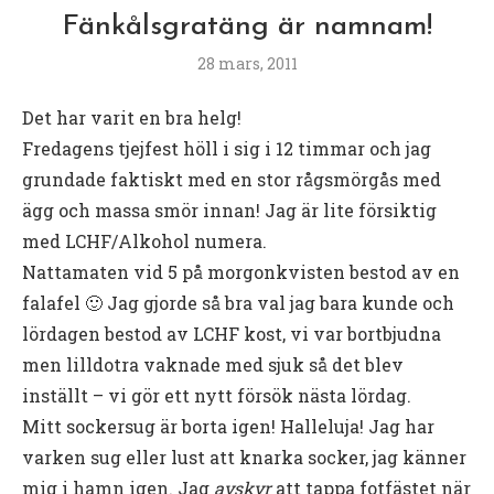
Fänkålsgratäng är namnam!
28 mars, 2011
Det har varit en bra helg!
Fredagens tjejfest höll i sig i 12 timmar och jag
grundade faktiskt med en stor rågsmörgås med
ägg och massa smör innan! Jag är lite försiktig
med LCHF/Alkohol numera.
Nattamaten vid 5 på morgonkvisten bestod av en
falafel 🙂 Jag gjorde så bra val jag bara kunde och
lördagen bestod av LCHF kost, vi var bortbjudna
men lilldotra vaknade med sjuk så det blev
inställt – vi gör ett nytt försök nästa lördag.
Mitt sockersug är borta igen! Halleluja! Jag har
varken sug eller lust att knarka socker, jag känner
mig i hamn igen. Jag
avskyr
att tappa fotfästet när