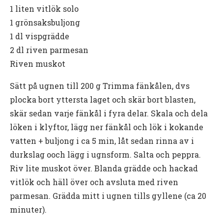
1 liten vitlök solo
1 grönsaksbuljong
1 dl vispgrädde
2 dl riven parmesan
Riven muskot
Sätt på ugnen till 200 g Trimma fänkålen, dvs
plocka bort yttersta laget och skär bort blasten,
skär sedan varje fänkål i fyra delar. Skala och dela
löken i klyftor, lägg ner fänkål och lök i kokande
vatten + buljong i ca 5 min, låt sedan rinna av i
durkslag ooch lägg i ugnsform. Salta och peppra.
Riv lite muskot över. Blanda grädde och hackad
vitlök och häll över och avsluta med riven
parmesan. Grädda mitt i ugnen tills gyllene (ca 20
minuter).