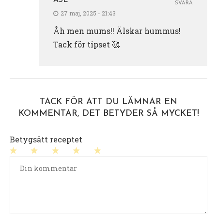
SVARA
27 maj, 2025 - 21:43
Åh men mums!! Älskar hummus!
Tack för tipset 🥰
TACK FÖR ATT DU LÄMNAR EN
KOMMENTAR, DET BETYDER SÅ MYCKET!
Betygsätt receptet
1
2
3
4
5
stjärna
stjärnor
stjärnor
stjärnor
stjärnor