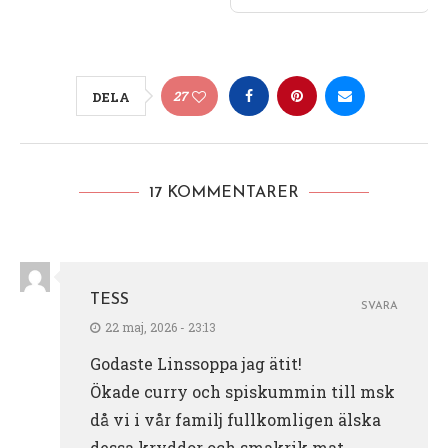
27
DELA
17 KOMMENTARER
TESS
SVARA
22 maj, 2026 - 23:13
Godaste Linssoppa jag ätit!
Ökade curry och spiskummin till msk
då vi i vår familj fullkomligen älska
dessa kryddor och smakrik mat.