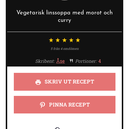
Vegetarisk linssoppa med morot och
curry
1
2
3
4
5
stjärna
stjärnor
stjärnor
stjärnor
stjärnor
5
från
4
omdömen
Skribent:
Åse
Portioner:
4
SKRIV UT RECEPT
PINNA RECEPT