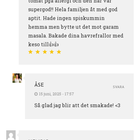
tomat pga allergi och den här var
supergod!! Hela familjen åt med god
aptit. Hade ingen spiskummin
hemma men bytte ut det mot garam
masala. Bakade dina havrefrallor med
keso till👍👍
ÅSE
SVARA
15 juni, 2025 - 17:57
Så glad jag blir att det smakade! <3