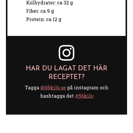
Kolhydrater: ca 32 g
Fiber: ca 9 g
Protein: ca 12 g
HAR DU LAGAT DET HÄR
RECEPTET?
Tagga
@56kilo.se
på instagram och
hashtagga det
#56kilo