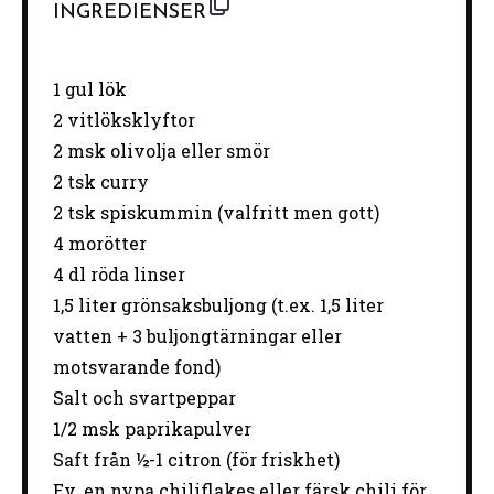
INGREDIENSER
1
gul lök
2
vitlöksklyftor
2
msk olivolja eller smör
2
tsk curry
2
tsk spiskummin (valfritt men gott)
4
morötter
4
dl röda linser
1
,5 liter grönsaksbuljong (t.ex. 1,
5
liter
vat
ten
+
3
buljongtärningar eller
motsvarande fond)
Salt och svartpeppar
1/2
msk paprikapulver
Saft från ½-1 citron (för friskhet)
Ev. en nypa chiliflakes eller färsk chili för