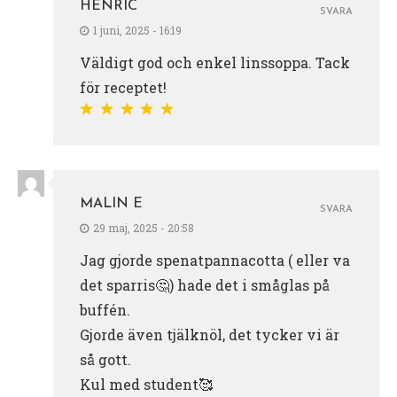
HENRIC
SVARA
1 juni, 2025 - 16:19
Väldigt god och enkel linssoppa. Tack
för receptet!
MALIN E
SVARA
29 maj, 2025 - 20:58
Jag gjorde spenatpannacotta ( eller va
det sparris🤔) hade det i småglas på
buffén.
Gjorde även tjälknöl, det tycker vi är
så gott.
Kul med student🥰